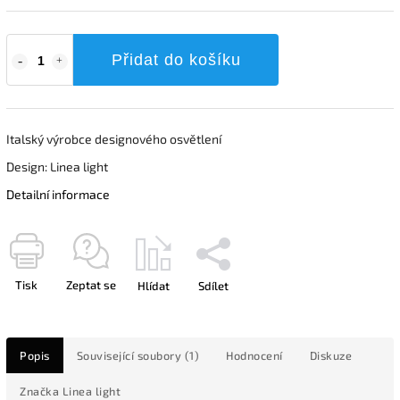
Přidat do košíku
Italský výrobce designového osvětlení
Design: Linea light
Detailní informace
Tisk
Zeptat se
Hlídat
Sdílet
Popis
Související soubory (1)
Hodnocení
Diskuze
Značka
Linea light