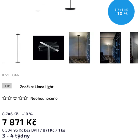
8 746 Kč
–10 %
Kód:
8366
TIP
Značka:
Linea light
Neohodnoceno
8 746 Kč
–10 %
7 871 Kč
6 504,96 Kč bez DPH
7 871 Kč / 1 ks
3 - 4 týdny