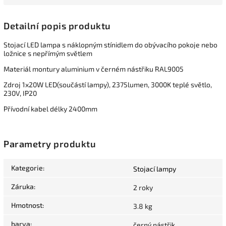
Detailní popis produktu
Stojací LED lampa s náklopným stínidlem do obývacího pokoje nebo
ložnice s nepřímým světlem
Materiál montury aluminium v černém nástřiku RAL9005
Zdroj 1x20W LED(součástí lampy), 2375lumen, 3000K teplé světlo,
230V, IP20
Přívodní kabel délky 2400mm
Parametry produktu
Kategorie
:
Stojací lampy
Záruka
:
2 roky
Hmotnost
:
3.8 kg
barva
:
černý nástřik