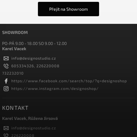
Přejít na Showroom
SHOWROOM
PO-PÁ 9.00 - 18.00 SO 9.00 - 12.00
Karel Vacek
info
@
designostudio.cz
605334326, 226220008
732232010
https://www.facebook.com/search/top/?q=designoshop
https://www.instagram.com/designoshop/
KONTAKT
Karel Vacek, Růžena Jirsová
info
@
designostudio.cz
226220008