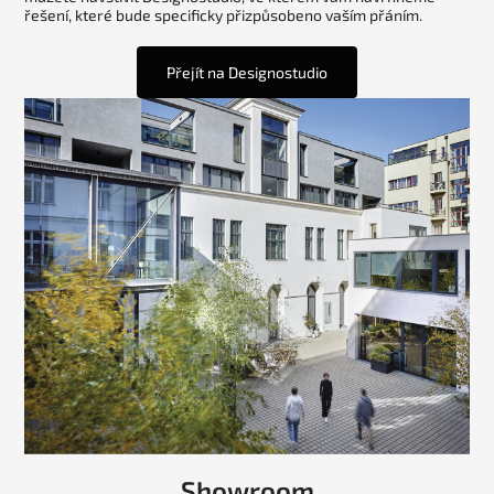
řešení, které bude specificky přizpůsobeno vaším přáním.
Přejít na Designostudio
Showroom