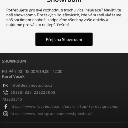
Potřebujete pro své rozhodnutí trochu více inspirace? Navštivte
náš showroom v Pražských Holešovicích, kde vám rádi ukážeme
náš sortiment osobně, zodpovíme všechny vaše otázky a
najdeme pro vás to nejlepší řešení.
Přejít na Showroom
SHOWROOM
PO-PÁ 9.00 - 18.00 SO 9.00 - 12.00
Karel Vacek
info
@
designostudio.cz
605334326, 226220008
732232010
https://www.facebook.com/search/top/?q=designoshop
https://www.instagram.com/designoshop/