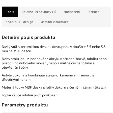
Popis
Související soubory (1)
Hodnocení
Diskuze
Značka
ITF design
Ostatní informace
Detailní popis produktu
Nízký stůl s keramickou deskou dostupnou v tloušťce 3,5 nebo 5,5
mm na MDF desce
Nohy stolu jsou z jasanového akrylu v přírodní barvě, tabáku nebo
přírodního dubového moření, nebo z matně černého laku s
otevřenými póry
Astyle dokonale kombinuje eleganci kamene a mramoru s
dřevěnými nohami
Materiá topky MDF deska s folií v dekoru s černými čárami Sketch
Topka velice odolná proti poškození
Parametry produktu