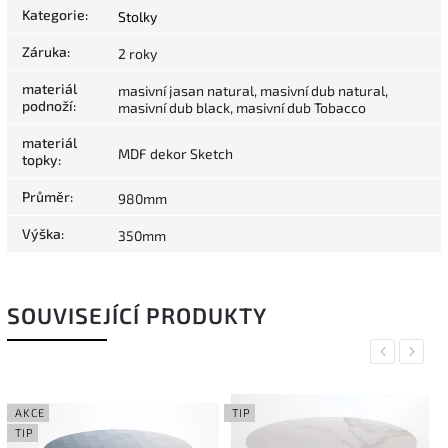
Kategorie
:
Stolky
Záruka
:
2 roky
materiál
masivní jasan natural, masivní dub natural,
podnoží
:
masivní dub black, masivní dub Tobacco
materiál
MDF dekor Sketch
topky
:
Průměr
:
980mm
Výška
:
350mm
SOUVISEJÍCÍ PRODUKTY
Previous
Next
AKCE
TIP
TIP