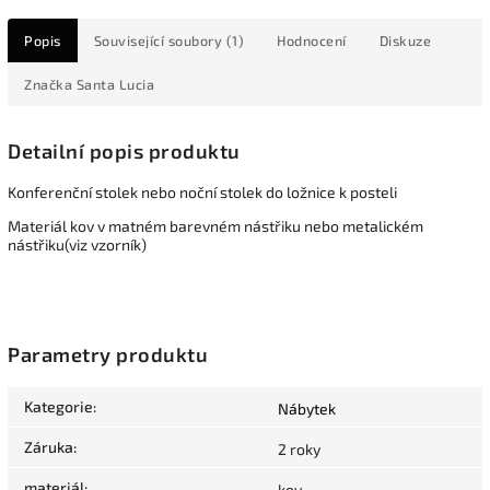
Popis
Související soubory (1)
Hodnocení
Diskuze
Značka
Santa Lucia
Detailní popis produktu
Konferenční stolek nebo noční stolek do ložnice k posteli
Materiál kov v matném barevném nástřiku nebo metalickém
nástřiku(viz vzorník)
Parametry produktu
Kategorie
:
Nábytek
Záruka
:
2 roky
materiál
:
kov