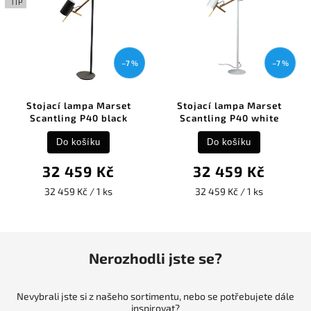
TIP
–7 %
–7 %
Stojací lampa Marset
Stojací lampa Marset
Scantling P40 black
Scantling P40 white
Do košíku
Do košíku
32 459 Kč
32 459 Kč
32 459 Kč / 1 ks
32 459 Kč / 1 ks
Nerozhodli jste se?
Nevybrali jste si z našeho sortimentu, nebo se potřebujete dále
inspirovat?