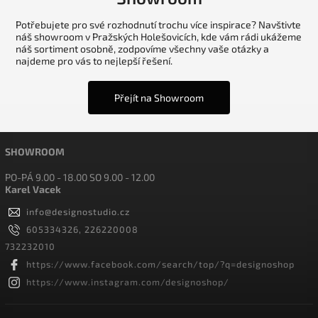
Potřebujete pro své rozhodnutí trochu více inspirace? Navštivte
náš showroom v Pražských Holešovicích, kde vám rádi ukážeme
náš sortiment osobně, zodpovíme všechny vaše otázky a
najdeme pro vás to nejlepší řešení.
Přejít na Showroom
SHOWROOM
PO-PÁ 9.00 - 18.00 SO 9.00 - 12.00
Karel Vacek
info
@
designostudio.cz
605334326, 226220008
732232010
https://www.facebook.com/search/top/?q=designoshop
https://www.instagram.com/designoshop/