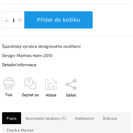
Přidat do košíku
Španělský výrobce designového osvětlení
Design: Mathias Hahn 2010
Detailní informace
Tisk
Zeptat se
Hlídat
Sdílet
Popis
Související soubory (1)
Hodnocení
Diskuze
Značka
Marset