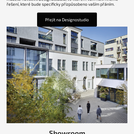
řešení, které bude specificky přizpůsobeno vaším přáním.
Přejít na Designostudio
Showroom