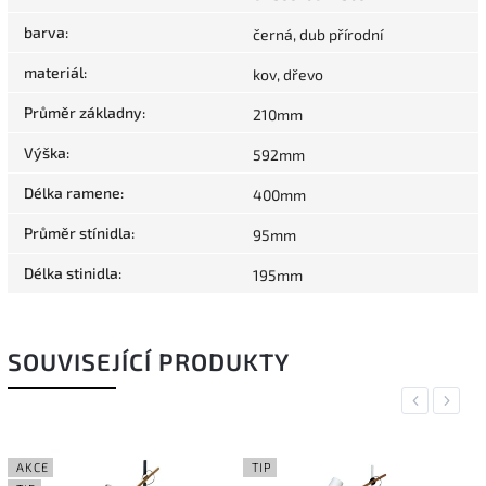
barva
:
černá, dub přírodní
materiál
:
kov, dřevo
Průměr základny
:
210mm
Výška
:
592mm
Délka ramene
:
400mm
Průměr stínidla
:
95mm
Délka stinidla
:
195mm
SOUVISEJÍCÍ PRODUKTY
Previous
Next
AKCE
TIP