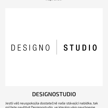
DESIGNOSTUDIO
Jestli váš neuspokojila dostatečně naše stávající nabídka, tak
můžete navštívit Designostudio, ve kterém vám navrhneme