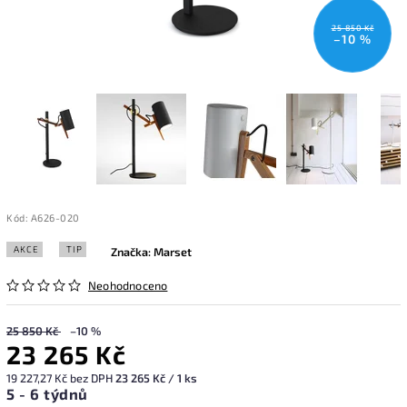
25 850 Kč
–10 %
Kód:
A626-020
AKCE
TIP
Značka:
Marset
Neohodnoceno
25 850 Kč
–10 %
23 265 Kč
19 227,27 Kč bez DPH
23 265 Kč / 1 ks
5 - 6 týdnů