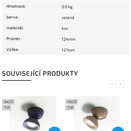
Hmotnost
:
0.9 kg
barva
:
zelená
materiál
:
kov
Průměr
:
124mm
Výška
:
127mm
SOUVISEJÍCÍ PRODUKTY
Previous
Next
AKCE
AKCE
TIP
TIP