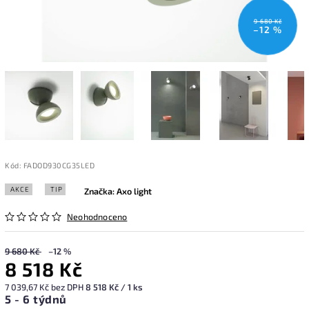
9 680 Kč
–12 %
Kód:
FADOD930CG35LED
AKCE
TIP
Značka:
Axo light
Neohodnoceno
9 680 Kč
–12 %
8 518 Kč
7 039,67 Kč bez DPH
8 518 Kč / 1 ks
5 - 6 týdnů