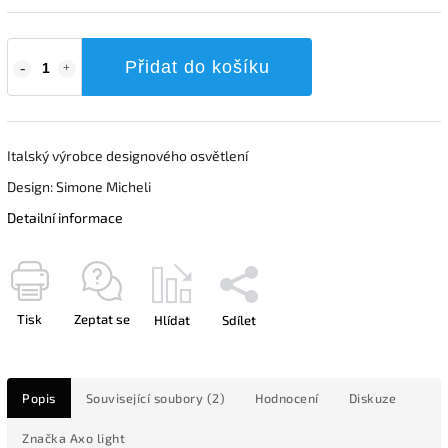
Přidat do košíku
Italský výrobce designového osvětlení
Design: Simone Micheli
Detailní informace
Tisk
Zeptat se
Hlídat
Sdílet
Popis
Související soubory (2)
Hodnocení
Diskuze
Značka
Axo light