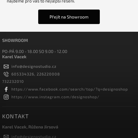
najdeme pro vás to nejlepší řešení.
Přejít na Showroom
SHOWROOM
PO-PÁ 9.00 - 18.00 SO 9.00 - 12.00
Karel Vacek
info
@
designostudio.cz
605334326, 226220008
732232010
https://www.facebook.com/search/top/?q=designoshop
https://www.instagram.com/designoshop/
KONTAKT
Karel Vacek, Růžena Jirsová
info
@
designostudio.cz