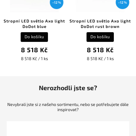
–12 %
–12 %
Stropní LED světlo Axo light
Stropní LED světlo Axo light
DoDot blue
DoDot rust brown
Do košíku
Do košíku
8 518 Kč
8 518 Kč
8 518 Kč / 1 ks
8 518 Kč / 1 ks
Nerozhodli jste se?
Nevybrali jste si z našeho sortimentu, nebo se potřebujete dále
inspirovat?