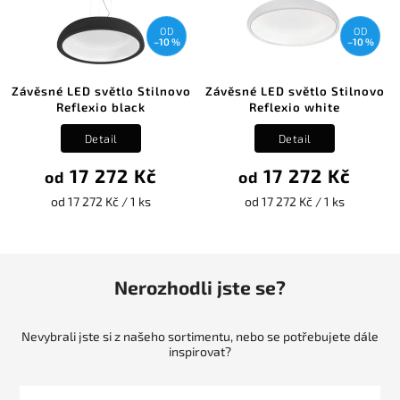
OD
OD
–10 %
–10 %
Závěsné LED světlo Stilnovo
Závěsné LED světlo Stilnovo
Reflexio black
Reflexio white
Detail
Detail
17 272 Kč
17 272 Kč
od
od
od 17 272 Kč / 1 ks
od 17 272 Kč / 1 ks
Nerozhodli jste se?
Nevybrali jste si z našeho sortimentu, nebo se potřebujete dále
inspirovat?