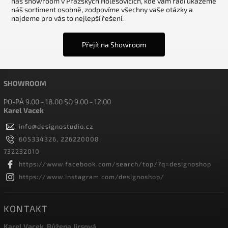
náš showroom v Pražských Holešovicích, kde vám rádi ukážeme
náš sortiment osobně, zodpovíme všechny vaše otázky a
najdeme pro vás to nejlepší řešení.
Přejít na Showroom
SHOWROOM
PO-PÁ 9.00 - 18.00 SO 9.00 - 12.00
Karel Vacek
info
@
designostudio.cz
605334326, 226220008
732232010
https://www.facebook.com/search/top/?q=designoshop
https://www.instagram.com/designoshop/
KONTAKT
Karel Vacek, Růžena Jirsová