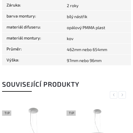
Záruka
:
2 roky
barva montury
:
bílý nástřik
materiál difuseru
:
opálový PMMA plast
materiál montury
:
kov
Průměr
:
462mm nebo 654mm
Výška
:
97mm nebo 96mm
SOUVISEJÍCÍ PRODUKTY
Previous
Next
TIP
TIP