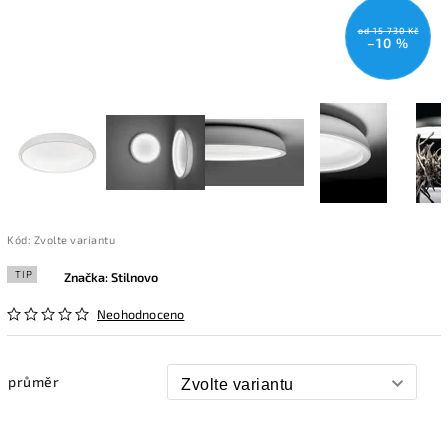
od 15 730 Kč
–10 %
Kód:
Zvolte variantu
TIP
Značka:
Stilnovo
Neohodnoceno
průměr