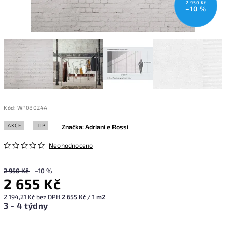
2 950 Kč
–10 %
Kód:
WP08024A
AKCE
TIP
Značka:
Adriani e Rossi
Neohodnoceno
2 950 Kč
–10 %
2 655 Kč
2 194,21 Kč bez DPH
2 655 Kč / 1 m2
3 - 4 týdny