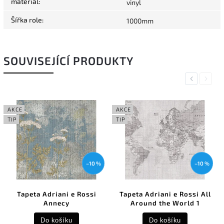
materiál
:
vinyl
Šířka role
:
1000mm
SOUVISEJÍCÍ PRODUKTY
Previous
Next
AKCE
AKCE
TIP
TIP
–10 %
–10 %
Tapeta Adriani e Rossi
Tapeta Adriani e Rossi All
Annecy
Around the World 1
Do košíku
Do košíku