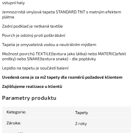
vstupní haly
Jemnozrnitá vinylová tapeta STANDARD TNT s matným efektem
plátna
Zadní podklad je netkaná textilie
Povrch je odolný proti poškrábání
Tapeta je omyvatelná vodou a neutrálním mýdlem
Možnost povrchů TEXTILE(textura jako látka) nebo MATERIC(efekt
omítky) nebo SNAKE(textura snake) - dle poptávky
Lepidlo na tapetu je součástí balení
Uvedená cena je za m2 tapety dle rozměrů požadové klientem
Zajišťujeme realizace u klientů
Parametry produktu
Kategorie
:
Tapety
Záruka
:
2 roky