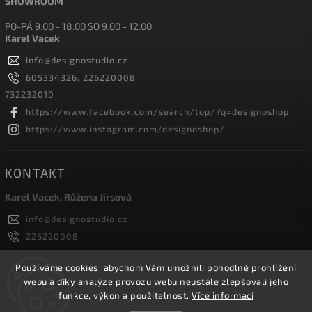
SHOWROOM
PO-PÁ 9.00 - 18.00 SO 9.00 - 12.00
Karel Vacek
info
@
designostudio.cz
605334326, 226220008
732232010
https://www.facebook.com/search/top/?q=designoshop
https://www.instagram.com/designoshop/
KONTAKT
Karel Vacek, Růžena Jirsová
info
@
designostudio.cz
226220008
605334326, 732232010
Designoshop
Používáme cookies, abychom Vám umožnili pohodlné prohlížení
webu a díky analýze provozu webu neustále zlepšovali jeho
designoshop
funkce, výkon a použitelnost.
Více informací