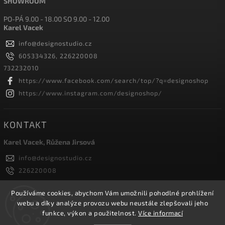
SHOWROOM
PO-PÁ 9.00 - 18.00 SO 9.00 - 12.00
Karel Vacek
info
@
designostudio.cz
605334326, 226220008
732232010
https://www.facebook.com/search/top/?q=designoshop
https://www.instagram.com/designoshop/
KONTAKT
Karel Vacek, Růžena Jirsová
info
@
designostudio.cz
226220008
605334326, 732232010
Designoshop
Používáme cookies, abychom Vám umožnili pohodlné prohlížení
webu a díky analýze provozu webu neustále zlepšovali jeho
designoshop
funkce, výkon a použitelnost.
Více informací