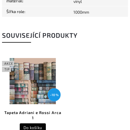
materiál
:
vinyl
Šířka role
:
1000mm
SOUVISEJÍCÍ PRODUKTY
AKCE
TIP
–10 %
Tapeta Adriani e Rossi Arca
1
Do košíku