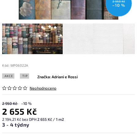
2 950 Kč
–10 %
Kód:
WP06022A
AKCE
TIP
Značka:
Adriani e Rossi
Neohodnoceno
2 950 Kč
–10 %
2 655 Kč
2 194,21 Kč bez DPH
2 655 Kč / 1 m2
3 - 4 týdny