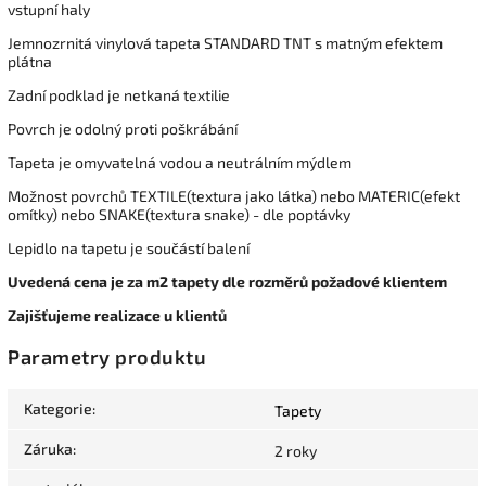
vstupní haly
Jemnozrnitá vinylová tapeta STANDARD TNT s matným efektem
plátna
Zadní podklad je netkaná textilie
Povrch je odolný proti poškrábání
Tapeta je omyvatelná vodou a neutrálním mýdlem
Možnost povrchů TEXTILE(textura jako látka) nebo MATERIC(efekt
omítky) nebo SNAKE(textura snake) - dle poptávky
Lepidlo na tapetu je součástí balení
Uvedená cena je za m2 tapety dle rozměrů požadové klientem
Zajišťujeme realizace u klientů
Parametry produktu
Kategorie
:
Tapety
Záruka
:
2 roky