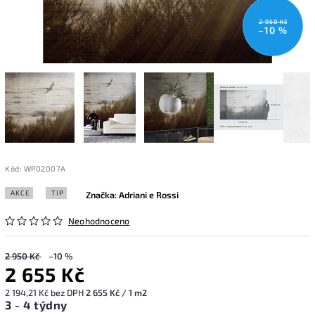
2 950 Kč
–10 %
Kód:
WP02007A
AKCE
TIP
Značka:
Adriani e Rossi
Neohodnoceno
2 950 Kč
–10 %
2 655 Kč
2 194,21 Kč bez DPH
2 655 Kč / 1 m2
3 - 4 týdny