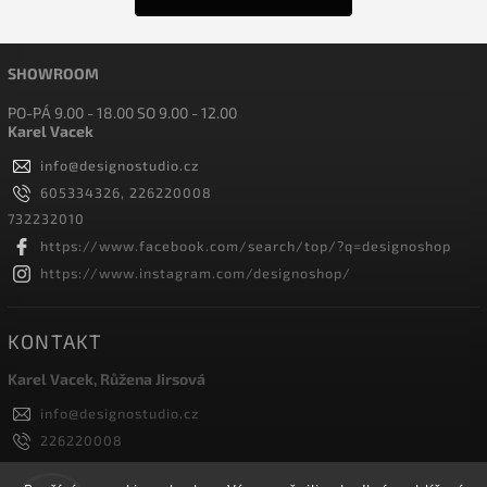
SHOWROOM
PO-PÁ 9.00 - 18.00 SO 9.00 - 12.00
Karel Vacek
info
@
designostudio.cz
605334326, 226220008
732232010
https://www.facebook.com/search/top/?q=designoshop
https://www.instagram.com/designoshop/
KONTAKT
Karel Vacek, Růžena Jirsová
info
@
designostudio.cz
226220008
605334326, 732232010
Designoshop