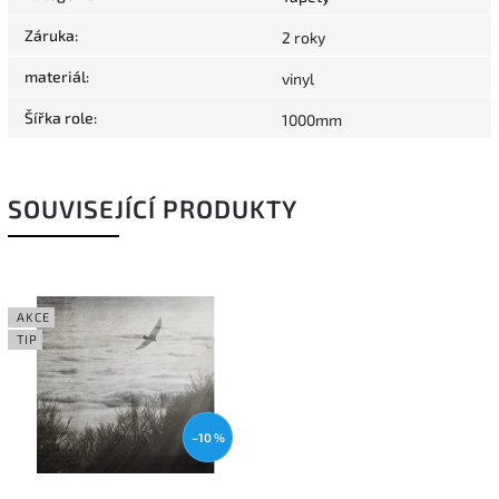
Záruka
:
2 roky
materiál
:
vinyl
Šířka role
:
1000mm
SOUVISEJÍCÍ PRODUKTY
AKCE
TIP
–10 %