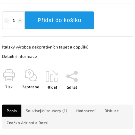
Přidat do košíku
Italský výrobce dekorativních tapet a doplňků
Detailní informace
Tisk
Zeptat se
Hlídat
Sdílet
Popis
Související soubory (1)
Hodnocení
Diskuze
Značka
Adriani e Rossi