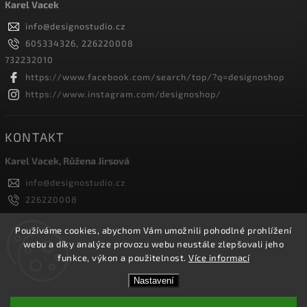
Karel Vacek
info
@
designostudio.cz
605334326, 226220008
732232010
https://www.facebook.com/search/top/?q=designoshop
https://www.instagram.com/designoshop/
KONTAKT
Karel Vacek, Růžena Jirsová
info
@
designostudio.cz
226220008
605334326, 732232010
Designoshop
Používáme cookies, abychom Vám umožnili pohodlné prohlížení
webu a díky analýze provozu webu neustále zlepšovali jeho
designoshop
funkce, výkon a použitelnost.
Více informací
Nastavení
Copyright 2026
Designoshop
. Všechna práva vyhrazena.
Upravit nastavení cookies