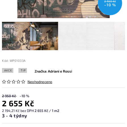
2 950 Kč
–10 %
Kód:
WP01033A
AKCE
TIP
Značka:
Adriani e Rossi
Neohodnoceno
2 950 Kč
–10 %
2 655 Kč
2 194,21 Kč bez DPH
2 655 Kč / 1 m2
3 - 4 týdny