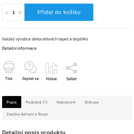
Přidat do košíku
Italský výrobce dekorativních tapet a doplňků
Detailní informace
Tisk
Zeptat se
Hlídat
Sdílet
Popis
Podobné (1)
Hodnocení
Diskuze
Značka
Adriani e Rossi
Detailní popis produktu