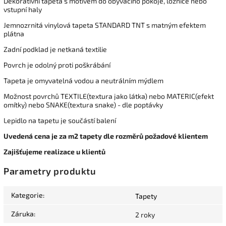
Dekorativní tapeta s motivem do obývacího pokoje, ložnice nebo
vstupní haly
Jemnozrnitá vinylová tapeta STANDARD TNT s matným efektem
plátna
Zadní podklad je netkaná textilie
Povrch je odolný proti poškrábání
Tapeta je omyvatelná vodou a neutrálním mýdlem
Možnost povrchů TEXTILE(textura jako látka) nebo MATERIC(efekt
omítky) nebo SNAKE(textura snake) - dle poptávky
Lepidlo na tapetu je součástí balení
Uvedená cena je za m2 tapety dle rozměrů požadové klientem
Zajišťujeme realizace u klientů
Parametry produktu
Kategorie
:
Tapety
Záruka
:
2 roky