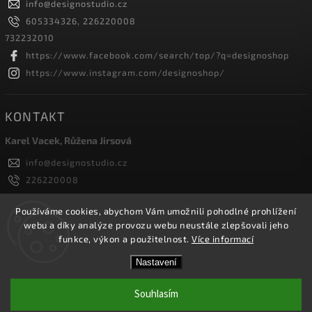
info
@
designostudio.cz
605334326, 226220008
732232010
https://www.facebook.com/search/top/?q=designoshop
https://www.instagram.com/designoshop/
KONTAKT
Karel Vacek, Růžena Jirsová
info
@
designostudio.cz
226220008
605334326, 732232010
Designoshop
Používáme cookies, abychom Vám umožnili pohodlné prohlížení
webu a díky analýze provozu webu neustále zlepšovali jeho
designoshop
funkce, výkon a použitelnost.
Více informací
Nastavení
Copyright 2026
Designoshop
. Všechna práva vyhrazena.
Upravit nastavení cookies
Souhlasím
Vytvořil
Shoptet
| Design
Shoptak.cz.