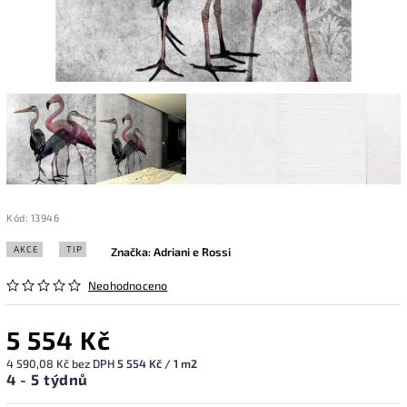
Kód:
13946
AKCE
TIP
Značka:
Adriani e Rossi
Neohodnoceno
5 554 Kč
4 590,08 Kč bez DPH
5 554 Kč / 1 m2
4 - 5 týdnů