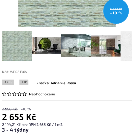
2 950 Kč
–10 %
Kód:
WP08136A
AKCE
TIP
Značka:
Adriani e Rossi
Neohodnoceno
2 950 Kč
–10 %
2 655 Kč
2 194,21 Kč bez DPH
2 655 Kč / 1 m2
3 - 4 týdny