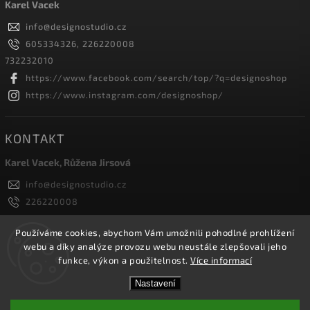
Karel Vacek
info
@
designostudio.cz
605334326, 226220008
732232010
https://www.facebook.com/search/top/?q=designoshop
https://www.instagram.com/designoshop/
KONTAKT
Karel Vacek, Růžena Jirsová
info
@
designostudio.cz
226220008
605334326, 732232010
Designoshop
Používáme cookies, abychom Vám umožnili pohodlné prohlížení
webu a díky analýze provozu webu neustále zlepšovali jeho
designoshop
funkce, výkon a použitelnost.
Více informací
Nastavení
Copyright 2026
Designoshop
. Všechna práva vyhrazena.
Upravit nastavení cookies