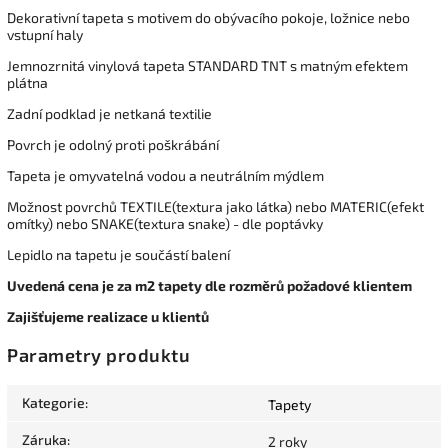
Dekorativní tapeta s motivem do obývacího pokoje, ložnice nebo
vstupní haly
Jemnozrnitá vinylová tapeta STANDARD TNT s matným efektem
plátna
Zadní podklad je netkaná textilie
Povrch je odolný proti poškrábání
Tapeta je omyvatelná vodou a neutrálním mýdlem
Možnost povrchů TEXTILE(textura jako látka) nebo MATERIC(efekt
omítky) nebo SNAKE(textura snake) - dle poptávky
Lepidlo na tapetu je součástí balení
Uvedená cena je za m2 tapety dle rozměrů požadové klientem
Zajišťujeme realizace u klientů
Parametry produktu
Kategorie
:
Tapety
Záruka
:
2 roky