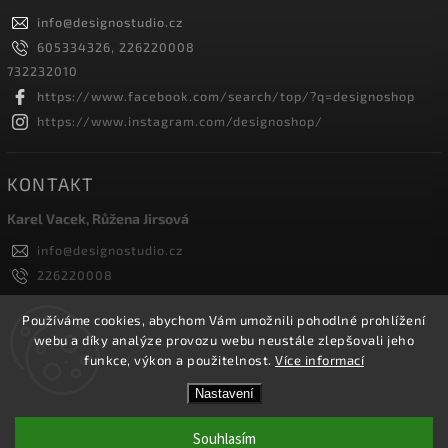
info
@
designostudio.cz
605334326, 226220008
732232010
https://www.facebook.com/search/top/?q=designoshop
https://www.instagram.com/designoshop/
KONTAKT
Karel Vacek, Růžena Jirsová
info
@
designostudio.cz
226220008
605334326, 732232010
Designoshop
Používáme cookies, abychom Vám umožnili pohodlné prohlížení
webu a díky analýze provozu webu neustále zlepšovali jeho
designoshop
funkce, výkon a použitelnost.
Více informací
Nastavení
Copyright 2026
Designoshop
. Všechna práva vyhrazena.
Upravit nastavení cookies
Souhlasím