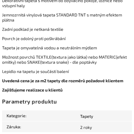
Dekorativní tapeta s motivem do obývacího pokoje, ložnice nebo
vstupní haly
Jemnozrnitá vinylová tapeta STANDARD TNT s matným efektem
plátna
Zadní podklad je netkaná textilie
Povrch je odolný proti poškrábání
Tapeta je omyvatelná vodou a neutrálním mýdlem
Možnost povrchů TEXTILE(textura jako látka) nebo MATERIC(efekt
omítky) nebo SNAKE(textura snake) - dle poptávky
Lepidlo na tapetu je součástí balení
Uvedená cena je za m2 tapety dle rozměrů požadové klientem
Zajišťujeme realizace u klientů
Parametry produktu
Kategorie
:
Tapety
Záruka
:
2 roky