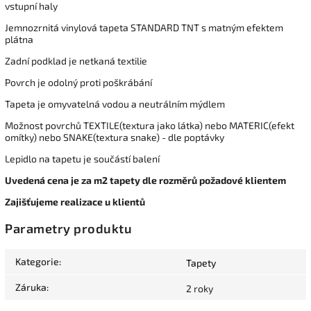
vstupní haly
Jemnozrnitá vinylová tapeta STANDARD TNT s matným efektem
plátna
Zadní podklad je netkaná textilie
Povrch je odolný proti poškrábání
Tapeta je omyvatelná vodou a neutrálním mýdlem
Možnost povrchů TEXTILE(textura jako látka) nebo MATERIC(efekt
omítky) nebo SNAKE(textura snake) - dle poptávky
Lepidlo na tapetu je součástí balení
Uvedená cena je za m2 tapety dle rozměrů požadové klientem
Zajišťujeme realizace u klientů
Parametry produktu
Kategorie
:
Tapety
Záruka
:
2 roky