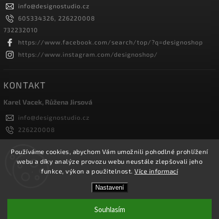
info
@
designostudio.cz
605334326, 226220008
732232010
https://www.facebook.com/search/top/?q=designoshop
https://www.instagram.com/designoshop/
KONTAKT
Karel Vacek, Růžena Jirsová
info
@
designostudio.cz
226220008
605334326, 732232010
Designoshop
Používáme cookies, abychom Vám umožnili pohodlné prohlížení
webu a díky analýze provozu webu neustále zlepšovali jeho
designoshop
funkce, výkon a použitelnost.
Více informací
Nastavení
Copyright 2026
Designoshop
. Všechna práva vyhrazena.
Upravit nastavení cookies
Souhlasím
Vytvořil
Shoptet
| Design
Shoptak.cz.