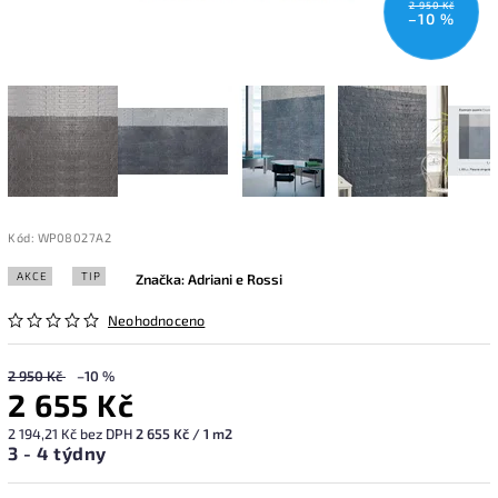
2 950 Kč
–10 %
Kód:
WP08027A2
AKCE
TIP
Značka:
Adriani e Rossi
Neohodnoceno
2 950 Kč
–10 %
2 655 Kč
2 194,21 Kč bez DPH
2 655 Kč / 1 m2
3 - 4 týdny