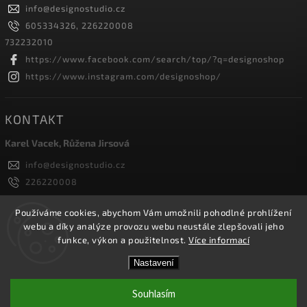
info
@
designostudio.cz
605334326, 226220008
732232010
https://www.facebook.com/search/top/?q=designoshop
https://www.instagram.com/designoshop/
KONTAKT
Karel Vacek, Růžena Jirsová
info
@
designostudio.cz
226220008
605334326, 732232010
Designoshop
Používáme cookies, abychom Vám umožnili pohodlné prohlížení
webu a díky analýze provozu webu neustále zlepšovali jeho
designoshop
funkce, výkon a použitelnost.
Více informací
Nastavení
Copyright 2026
Designoshop
. Všechna práva vyhrazena.
Upravit nastavení cookies
Souhlasím
Vytvořil
Shoptet
| Design
Shoptak.cz.