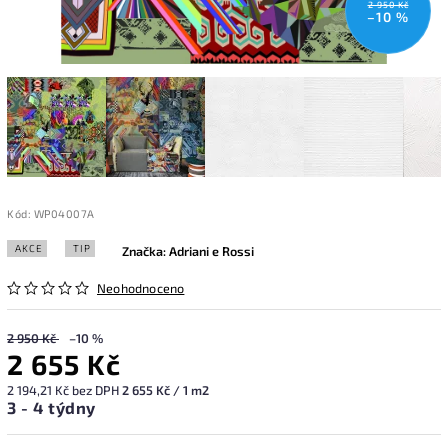
2 950 Kč
–10 %
Kód:
WP04007A
AKCE
TIP
Značka:
Adriani e Rossi
Neohodnoceno
2 950 Kč
–10 %
2 655 Kč
2 194,21 Kč bez DPH
2 655 Kč / 1 m2
3 - 4 týdny