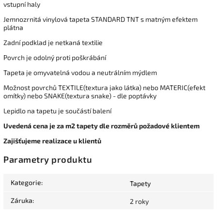
vstupní haly
Jemnozrnitá vinylová tapeta STANDARD TNT s matným efektem
plátna
Zadní podklad je netkaná textilie
Povrch je odolný proti poškrábání
Tapeta je omyvatelná vodou a neutrálním mýdlem
Možnost povrchů TEXTILE(textura jako látka) nebo MATERIC(efekt
omítky) nebo SNAKE(textura snake) - dle poptávky
Lepidlo na tapetu je součástí balení
Uvedená cena je za m2 tapety dle rozměrů požadové klientem
Zajišťujeme realizace u klientů
Parametry produktu
Kategorie
:
Tapety
Záruka
:
2 roky