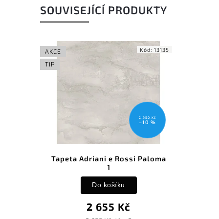
SOUVISEJÍCÍ PRODUKTY
Kód:
13135
AKCE
TIP
2 950 Kč
–10 %
Tapeta Adriani e Rossi Paloma
1
Do košíku
2 655 Kč