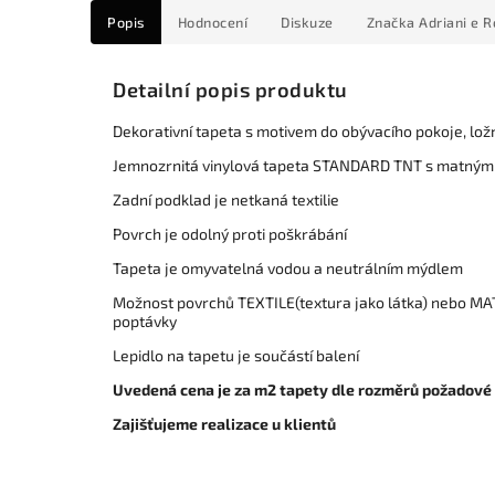
Popis
Hodnocení
Diskuze
Značka
Adriani e R
Detailní popis produktu
Dekorativní tapeta s motivem do obývacího pokoje, lož
Jemnozrnitá vinylová tapeta STANDARD TNT s matným
Zadní podklad je netkaná textilie
Povrch je odolný proti poškrábání
Tapeta je omyvatelná vodou a neutrálním mýdlem
Možnost povrchů TEXTILE(textura jako látka) nebo MAT
poptávky
Lepidlo na tapetu je součástí balení
Uvedená cena je za m2 tapety dle rozměrů požadové
Zajišťujeme realizace u klientů