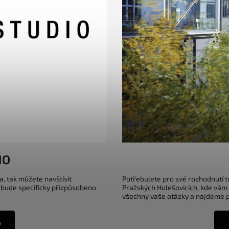
IO
a, tak můžete navštívit
Potřebujete pro své rozhodnutí 
 bude specificky přizpůsobeno
Pražských Holešovicích, kde vám
všechny vaše otázky a najdeme pr
o