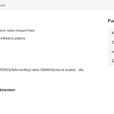
ossi
Pa
nice nebo vstupní haly
K
 efektem plátna
Z
m
Š
ERIC(efekt omítky) nebo SNAKE(textura snake) - dle
 klientem