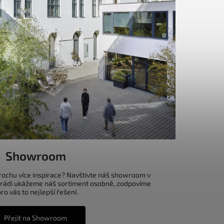
Showroom
trochu více inspirace? Navštivte náš showroom v
 rádi ukážeme náš sortiment osobně, zodpovíme
o vás to nejlepší řešení.
Přejít na Showroom