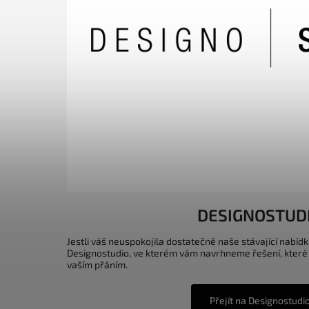
DESIGNOSTUD
Jestli váš neuspokojila dostatečně naše stávající nabídk
Designostudio, ve kterém vám navrhneme řešení, které
vaším přáním.
Přejít na Designostudi