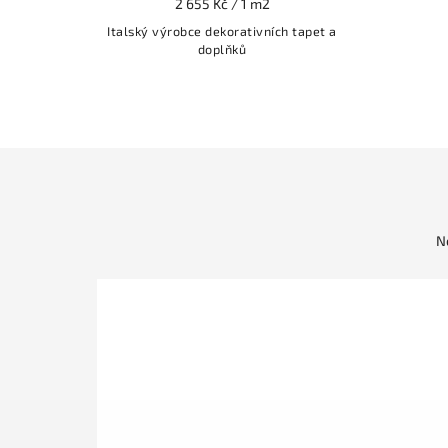
2 655 Kč / 1 m2
Italský výrobce dekorativních tapet a
doplňků
N