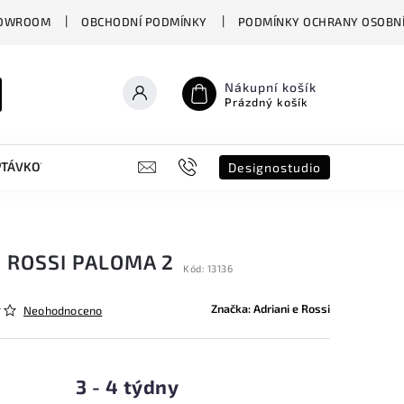
OWROOM
OBCHODNÍ PODMÍNKY
PODMÍNKY OCHRANY OSOBNÍ
Nákupní košík
Prázdný košík
PTÁVKOVÝ FORMULÁŘ
B2B
SHOWROOM
DESIGNO ST
Designostudio
E ROSSI PALOMA 2
Kód:
13136
Značka:
Adriani e Rossi
Neohodnoceno
3 - 4 týdny