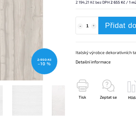
2 194,21 Kč bez DPH
2 655 Kč / 1 m
Přidat d
Italský výrobce dekorativních t
2 950 Kč
Detailní informace
–10 %
Tisk
Zeptat se
Hlíd