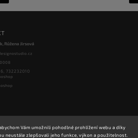
KT
k, Růžena Jirsová
designostudio.cz
20008
6, 732232010
noshop
noshop
abychom Vám umožnili pohodlné prohlížení webu a díky
Copyright 2026
Designoshop
. Všechna práva vyhrazena.
 neustále zlepšovali jeho funkce, výkon a použitelnost.
Upravit nastavení cookies