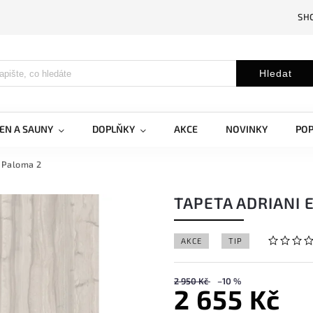
SH
Hledat
EN A SAUNY
DOPLŇKY
AKCE
NOVINKY
PO
i Paloma 2
TAPETA ADRIANI 
AKCE
TIP
2 950 Kč
–10 %
2 655 Kč