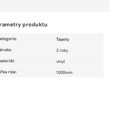
rametry produktu
ategorie
:
Tapety
áruka
:
2 roky
ateriál
:
vinyl
ířka role
:
1000mm