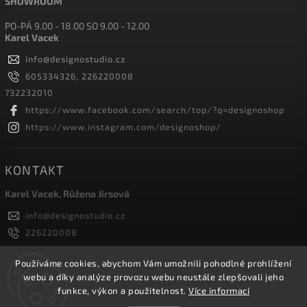
SHOWROOM
PO-PÁ 9.00 - 18.00 SO 9.00 - 12.00
Karel Vacek
info
@
designostudio.cz
605334326, 226220008
732232010
https://www.facebook.com/search/top/?q=designoshop
https://www.instagram.com/designoshop/
KONTAKT
Karel Vacek, Růžena Jirsová
info
@
designostudio.cz
226220008
605334326, 732232010
Designoshop
Používáme cookies, abychom Vám umožnili pohodlné prohlížení
webu a díky analýze provozu webu neustále zlepšovali jeho
designoshop
funkce, výkon a použitelnost.
Více informací