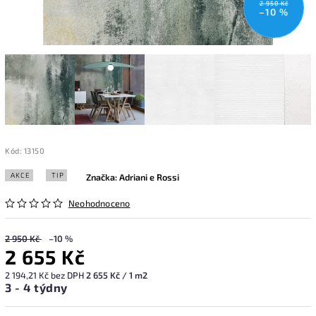
2 950 Kč
–10 %
Kód:
13150
AKCE
TIP
Značka:
Adriani e Rossi
Neohodnoceno
2 950 Kč
–10 %
2 655 Kč
2 194,21 Kč bez DPH
2 655 Kč / 1 m2
3 - 4 týdny