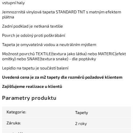
vstupní haly
Jemnozrnitá vinylová tapeta STANDARD TNT s matným efektem
plátna
Zadní podklad je netkaná textilie
Povrch je odolný proti poškrábání
Tapeta je omyvatelná vodou a neutrálním mýdlem
Možnost povrchů TEXTILE(textura jako látka) nebo MATERIC(efekt
omítky) nebo SNAKE(textura snake) - dle poptávky
Lepidlo na tapetu je součástí balení
Uvedená cena je za m2 tapety dle rozměrů požadové klientem
Zajišťujeme realizace u klientů
Parametry produktu
Kategorie
:
Tapety
Záruka
:
2 roky