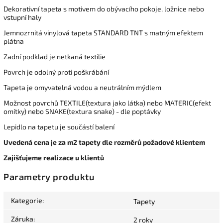
Dekorativní tapeta s motivem do obývacího pokoje, ložnice nebo
vstupní haly
Jemnozrnitá vinylová tapeta STANDARD TNT s matným efektem
plátna
Zadní podklad je netkaná textilie
Povrch je odolný proti poškrábání
Tapeta je omyvatelná vodou a neutrálním mýdlem
Možnost povrchů TEXTILE(textura jako látka) nebo MATERIC(efekt
omítky) nebo SNAKE(textura snake) - dle poptávky
Lepidlo na tapetu je součástí balení
Uvedená cena je za m2 tapety dle rozměrů požadové klientem
Zajišťujeme realizace u klientů
Parametry produktu
Kategorie
:
Tapety
Záruka
:
2 roky