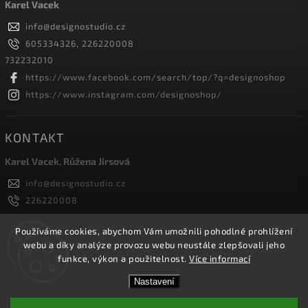
Karel Vacek
info
@
designostudio.cz
605334326, 226220008
732232010
https://www.facebook.com/search/top/?q=designoshop
https://www.instagram.com/designoshop/
KONTAKT
Karel Vacek, Růžena Jirsová
info
@
designostudio.cz
226220008
605334326, 732232010
Designoshop
Používáme cookies, abychom Vám umožnili pohodlné prohlížení
webu a díky analýze provozu webu neustále zlepšovali jeho
designoshop
funkce, výkon a použitelnost.
Více informací
Nastavení
Copyright 2026
Designoshop
. Všechna práva vyhrazena.
Upravit nastavení cookies