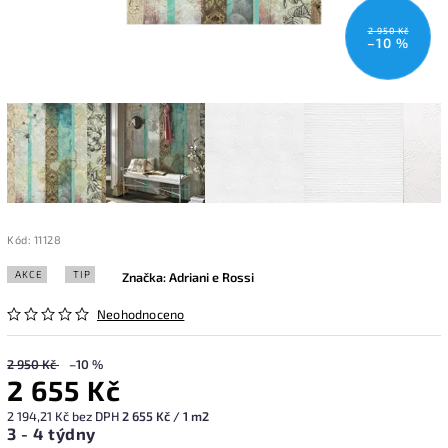
2 950 Kč
–10 %
Kód:
11128
AKCE
TIP
Značka:
Adriani e Rossi
Neohodnoceno
2 950 Kč
–10 %
2 655 Kč
2 194,21 Kč bez DPH
2 655 Kč / 1 m2
3 - 4 týdny