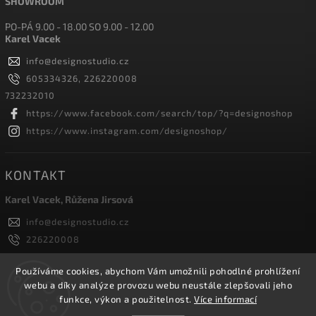
SHOWROOM
PO-PÁ 9.00 - 18.00 SO 9.00 - 12.00
Karel Vacek
info
@
designostudio.cz
605334326, 226220008
732232010
https://www.facebook.com/search/top/?q=designoshop
https://www.instagram.com/designoshop/
KONTAKT
Karel Vacek, Růžena Jirsová
info
@
designostudio.cz
226220008
605334326, 732232010
Designoshop
Používáme cookies, abychom Vám umožnili pohodlné prohlížení
webu a díky analýze provozu webu neustále zlepšovali jeho
designoshop
funkce, výkon a použitelnost.
Více informací