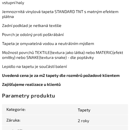
vstupní haly
Jemnozrnitá vinylová tapeta STANDARD TNT s matným efektem
plátna
Zadní podklad je netkaná textilie
Povrch je odolný proti poškrábání
Tapeta je omyvatelná vodou a neutrálním mýdlem
Možnost povrchů TEXTILE(textura jako látka) nebo MATERIC(efekt
omítky) nebo SNAKE(textura snake) - dle poptávky
Lepidlo na tapetu je součástí balení
Uvedená cena je za m2 tapety dle rozměrů požadové klientem
Zajišťujeme realizace u klientů
Parametry produktu
Kategorie
:
Tapety
Záruka
:
2 roky