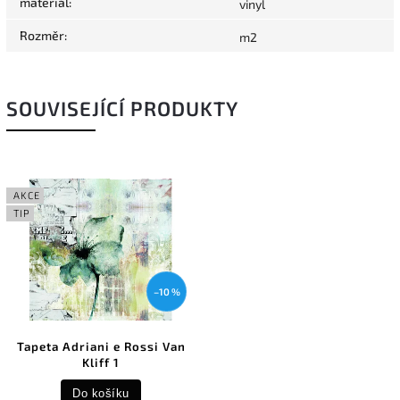
materiál
:
vinyl
Rozměr
:
m2
SOUVISEJÍCÍ PRODUKTY
AKCE
TIP
–10 %
Tapeta Adriani e Rossi Van
Kliff 1
Do košíku