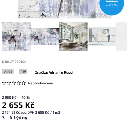
2 950 Kč
–10 %
Kód:
WP03010A
AKCE
TIP
Značka:
Adriani e Rossi
Neohodnoceno
2 950 Kč
–10 %
2 655 Kč
2 194,21 Kč bez DPH
2 655 Kč / 1 m2
3 - 4 týdny