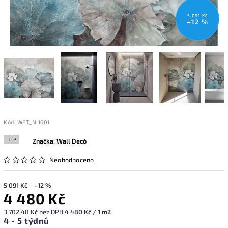
5 091 Kč
–12 %
Kód:
WET_NI1601
TIP
Značka:
Wall Decó
Neohodnoceno
5 091 Kč
–12 %
4 480 Kč
3 702,48 Kč bez DPH
4 480 Kč / 1 m2
4 - 5 týdnů