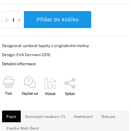
Přidat do košíku
Designové vynilové tapety s originálními motivy
Design: EVA Germani 2016
Detailní informace
Tisk
Zeptat se
Hlídat
Sdílet
Popis
Související soubory (1)
Hodnocení
Diskuze
Značka
Wall Decó