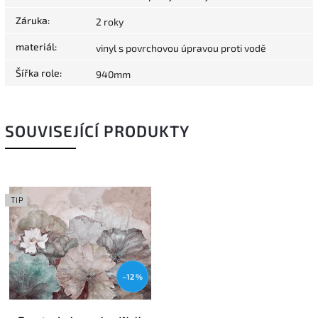
Záruka
:
2 roky
materiál
:
vinyl s povrchovou úpravou proti vodě
Šířka role
:
940mm
SOUVISEJÍCÍ PRODUKTY
TIP
–12 %