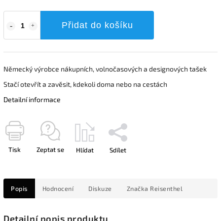
Přidat do košíku
Německý výrobce nákupních, volnočasových a designových tašek
Stačí otevřít a zavěsit, kdekoli doma nebo na cestách
Detailní informace
Tisk
Zeptat se
Hlídat
Sdílet
Popis
Hodnocení
Diskuze
Značka
Reisenthel
Detailní popis produktu