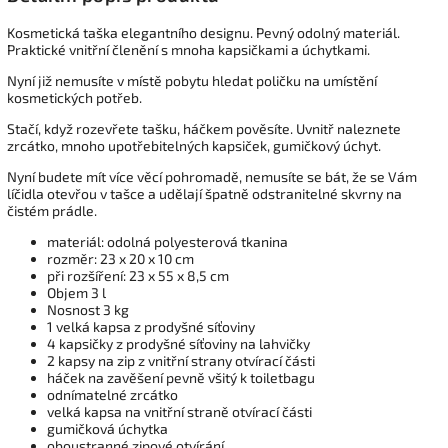
Kosmetická taška elegantního designu. Pevný odolný materiál.
Praktické vnitřní členění s mnoha kapsičkami a úchytkami.
Nyní již nemusíte v místě pobytu hledat poličku na umístění
kosmetických potřeb.
Stačí, když rozevřete tašku, háčkem pověsíte. Uvnitř naleznete
zrcátko, mnoho upotřebitelných kapsiček, gumičkový úchyt.
Nyní budete mít více věcí pohromadě, nemusíte se bát, že se Vám
líčidla otevřou v tašce a udělají špatně odstranitelné skvrny na
čistém prádle.
materiál: odolná polyesterová tkanina
rozměr: 23 x 20 x 10 cm
při rozšíření: 23 x 55 x 8,5 cm
Objem 3 l
Nosnost 3 kg
1 velká kapsa z prodyšné síťoviny
4 kapsičky z prodyšné síťoviny na lahvičky
2 kapsy na zip z vnitřní strany otvírací části
háček na zavěšení pevně všitý k toiletbagu
odnímatelné zrcátko
velká kapsa na vnitřní straně otvírací části
gumičková úchytka
oboustranné zipové otvírání