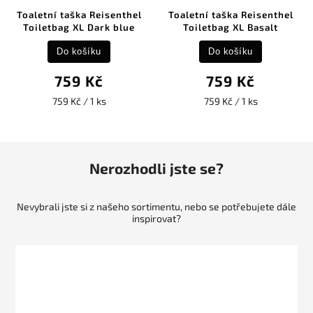
Toaletní taška Reisenthel
Toaletní taška Reisenthel
Toiletbag XL Dark blue
Toiletbag XL Basalt
Do košíku
Do košíku
759 Kč
759 Kč
759 Kč / 1 ks
759 Kč / 1 ks
Nerozhodli jste se?
Nevybrali jste si z našeho sortimentu, nebo se potřebujete dále
inspirovat?