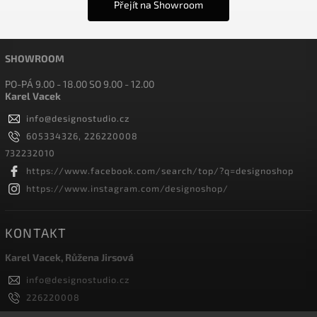
Přejít na Showroom
SHOWROOM
PO-PÁ 9.00 - 18.00 SO 9.00 - 12.00
Karel Vacek
info
@
designostudio.cz
605334326, 226220008
732232010
https://www.facebook.com/search/top/?q=designoshop
https://www.instagram.com/designoshop/
KONTAKT
Karel Vacek, Růžena Jirsová
info
@
designostudio.cz
226220008
605334326, 732232010