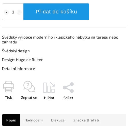
Přidat do košíku
Švédský výrobce moderního i klasického nábytku na terasu nebo
zahradu
Švédský design
Design: Hugo de Ruiter
Detailní informace
Tisk
Zeptat se
Hlídat
Sdílet
Popis
Hodnocení
Diskuze
Značka
Brafab