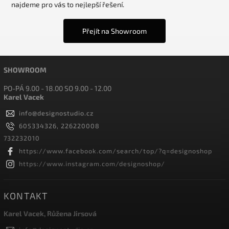
najdeme pro vás to nejlepší řešení.
Přejít na Showroom
SHOWROOM
PO-PÁ 9.00 - 18.00 SO 9.00 - 12.00
Karel Vacek
info
@
designostudio.cz
605334326, 226220008
732232010
https://www.facebook.com/search/top/?q=designoshop
https://www.instagram.com/designoshop/
KONTAKT
Karel Vacek, Růžena Jirsová