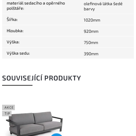
materiál sedacího a opěrného
olefinová látka šedé
polštáře
:
barvy
Šířka
:
1020mm
Hloubka
:
920mm
Výška
:
750mm
Výška sedu
:
390mm
SOUVISEJÍCÍ PRODUKTY
AKCE
TIP