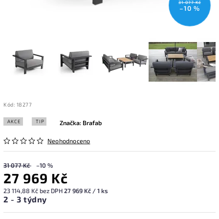
31 077 Kč
–10 %
Kód:
18277
AKCE
TIP
Značka:
Brafab
Neohodnoceno
31 077 Kč
–10 %
27 969 Kč
23 114,88 Kč bez DPH
27 969 Kč / 1 ks
2 - 3 týdny