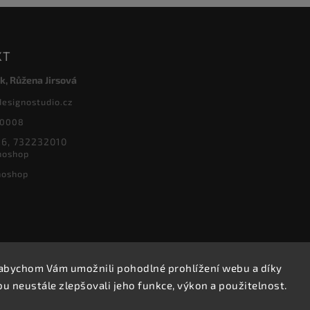
KT
k, Růžena Jirsová
designostudio.cz
20008
6, 732232010
noshop
noshop
abychom Vám umožnili pohodlné prohlížení webu a díky
Copyright 2026
Designoshop
. Všechna práva vyhrazena.
 neustále zlepšovali jeho funkce, výkon a použitelnost.
Upravit nastavení cookies
Vytvořil
Shoptet
| Design
Shoptak.cz.