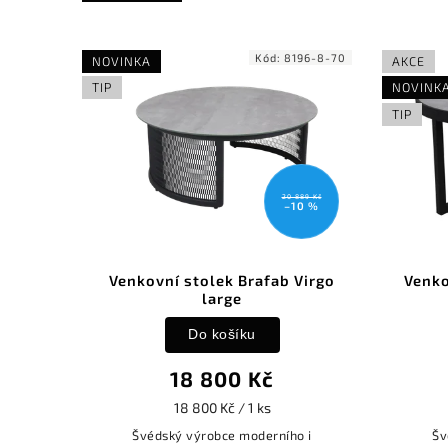
Kód:
8196-8-70
NOVINKA
AKCE
TIP
NOVINK
TIP
20 889 Kč
–10 %
Venkovní stolek Brafab Virgo
Venko
large
Do košíku
18 800 Kč
18 800 Kč / 1 ks
Švédský výrobce moderního i
Šv