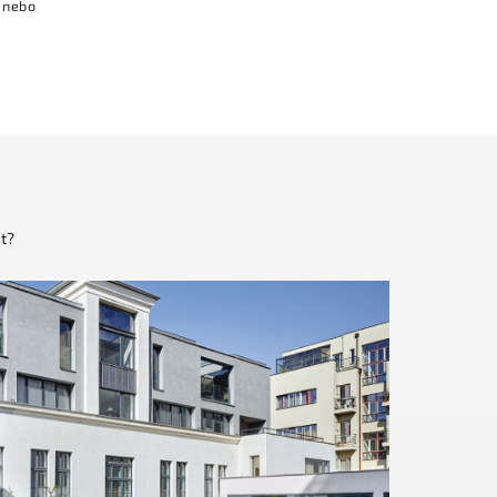
u nebo
t?