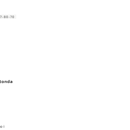
67-80-70
Itonda
o i