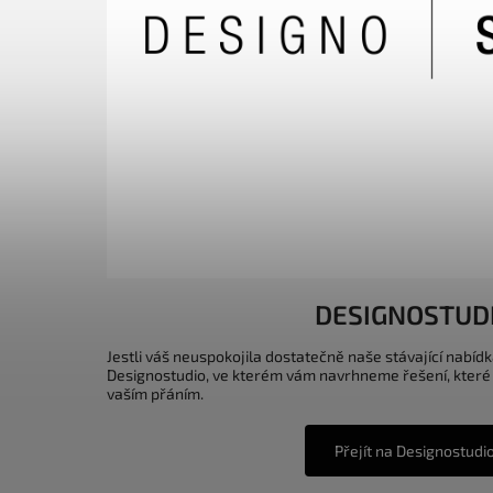
DESIGNOSTUD
Jestli váš neuspokojila dostatečně naše stávající nabídk
Designostudio, ve kterém vám navrhneme řešení, které
vaším přáním.
Přejít na Designostudi