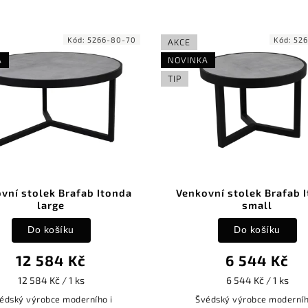
Kód:
5266-80-70
Kód:
52
AKCE
A
NOVINKA
TIP
vní stolek Brafab Itonda
Venkovní stolek Brafab 
large
small
Do košíku
Do košíku
12 584 Kč
6 544 Kč
12 584 Kč / 1 ks
6 544 Kč / 1 ks
édský výrobce moderního i
Švédský výrobce moderníh