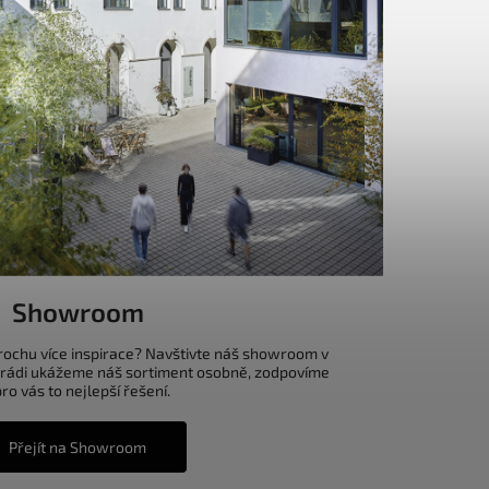
Showroom
trochu více inspirace? Navštivte náš showroom v
 rádi ukážeme náš sortiment osobně, zodpovíme
o vás to nejlepší řešení.
Přejít na Showroom