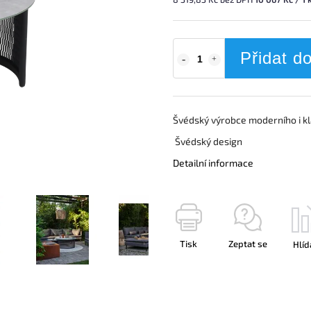
Přidat d
Švédský výrobce moderního i k
Švédský design
Detailní informace
Tisk
Zeptat se
Hlíd