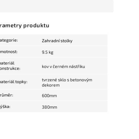
rametry produktu
ategorie
:
Zahradní stolky
motnost
:
9.5 kg
ateriál
kov v černém nástřiku
onstrukce
:
tvrzené sklo s betonovým
ateriál topky
:
dekorem
růměr
:
600mm
ýška
:
380mm