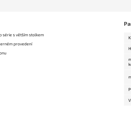
Pa
 série s větším stolkem
K
černém provedení
H
tonu
m
k
m
P
V