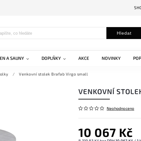
SH
Hledat
EN A SAUNY
DOPLŇKY
AKCE
NOVINKY
PO
tolky
/
Venkovní stolek Brafab Virgo small
VENKOVNÍ STOLE
Neohodnoceno
10 067 Kč
8 319,83 Kč bez DPH
10 067 Kč / 1 