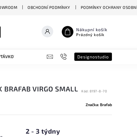
OWROOM
OBCHODNÍ PODMÍNKY
PODMÍNKY OCHRANY OSOBNÍ
Nákupní košík
Prázdný košík
PTÁVKOVÝ FORMULÁŘ
B2B
SHOWROOM
DESIGNO ST
Designostudio
K BRAFAB VIRGO SMALL
Kód:
8197-8-70
Značka:
Brafab
2 - 3 týdny
ks