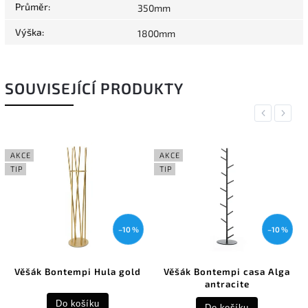
Průměr
:
350mm
Výška
:
1800mm
SOUVISEJÍCÍ PRODUKTY
Previous
Next
AKCE
AKCE
TIP
TIP
–10 %
–10 %
Věšák Bontempi Hula gold
Věšák Bontempi casa Alga
antracite
Do košíku
Do košíku