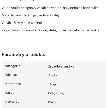
Volně stojící designový věšák do vstupní haly nebo do kanceláře
Materiál kov v bílém provedení(white)
Věšák s 5 trny na zavěšení
Za příplatek možnost stříbrné, zlaté, mosazné nebo černé lesklé
Parametry produktu
Kategorie
:
Zrcadla a věšáky
Záruka
:
2 roky
Hmotnost
:
14 kg
barva
:
bílá(white)
materiál
:
kov