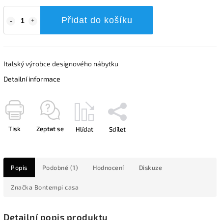
Přidat do košíku
Italský výrobce designového nábytku
Detailní informace
Tisk
Zeptat se
Hlídat
Sdílet
Popis
Podobné (1)
Hodnocení
Diskuze
Značka
Bontempi casa
Detailní popis produktu