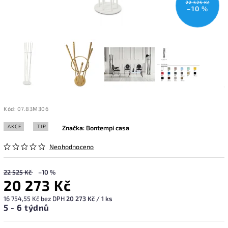
22 525 Kč
–10 %
Kód:
07.83M306
AKCE
TIP
Značka:
Bontempi casa
Neohodnoceno
22 525 Kč
–10 %
20 273 Kč
16 754,55 Kč bez DPH
20 273 Kč / 1 ks
5 - 6 týdnů