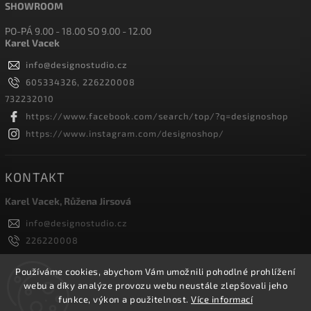
SHOWROOM
PO-PÁ 9.00 - 18.00 SO 9.00 - 12.00
Karel Vacek
info
@
designostudio.cz
605334326, 226220008
732232010
https://www.facebook.com/search/top/?q=designoshop
https://www.instagram.com/designoshop/
KONTAKT
Karel Vacek, Růžena Jirsová
info
@
designostudio.cz
226220008
605334326, 732232010
Designoshop
Používáme cookies, abychom Vám umožnili pohodlné prohlížení
webu a díky analýze provozu webu neustále zlepšovali jeho
designoshop
funkce, výkon a použitelnost.
Více informací