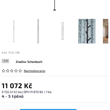
Kód:
1455.198
TIP
Značka:
Schonbuch
Neohodnoceno
11 072 Kč
9 150,41 Kč bez DPH
11 072 Kč / 1 ks
4 - 5 týdnů