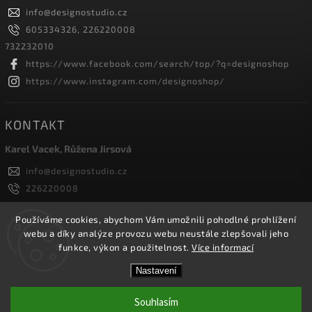
info
@
designostudio.cz
605334326, 226220008
732232010
https://www.facebook.com/search/top/?q=designoshop
https://www.instagram.com/designoshop/
KONTAKT
Karel Vacek, Růžena Jirsová
info
@
designostudio.cz
226220008
605334326, 732232010
Designoshop
Používáme cookies, abychom Vám umožnili pohodlné prohlížení
webu a díky analýze provozu webu neustále zlepšovali jeho
designoshop
funkce, výkon a použitelnost.
Více informací
Nastavení
Copyright 2026
Designoshop
. Všechna práva vyhrazena.
Upravit nastavení cookies
Souhlasím
Vytvořil
Shoptet
| Design
Shoptak.cz.