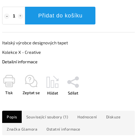
Přidat do košíku
Italský výrobce designových tapet
Kolekce X - Creative
Detailní informace
Tisk
Zeptat se
Hlídat
Sdílet
Popis
Související soubory (1)
Hodnocení
Diskuze
Značka
Glamora
Ostatní informace