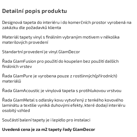
Detailní popis produktu
Designová tapeta do interiéru i do komerčních prostor vyrobená na
zakázku dle požadavků klienta
Materiál tapety vinyl s finálním vybraným motivem v několika
materilových provedení
Standartní provedení je vinyl GlamDecor
Řada GlamFusion pro použití do koupelen bez použití dalších
finálních vrstev
Řada GlamPure je vyrobena pouze z rostlinných(přírodních)
materiálů
Řada GlamAcoustic je vinylová tapeta s protihlukovou vrstvou
Řada GlamMetal s odlesky kovu vytvořený z tenkého kovového
laminátu a textilie vyniká duhovými efekty, které dodají interiéru
osobitý vzhled
Součástí balení tapety je i lepidlo pro instalaci
Uvedená cena je za m2 tapety řady GlamDecor