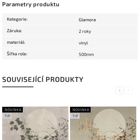
Parametry produktu
Kategorie
:
Glamora
Záruka
:
2 roky
materiál
:
vinyl
Šířka role
:
500mm
SOUVISEJÍCÍ PRODUKTY
Previous
Next
NOVINKA
NOVINKA
TIP
TIP