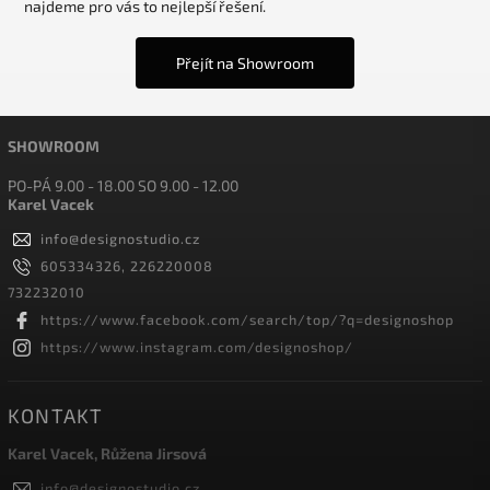
najdeme pro vás to nejlepší řešení.
Přejít na Showroom
SHOWROOM
PO-PÁ 9.00 - 18.00 SO 9.00 - 12.00
Karel Vacek
info
@
designostudio.cz
605334326, 226220008
732232010
https://www.facebook.com/search/top/?q=designoshop
https://www.instagram.com/designoshop/
KONTAKT
Karel Vacek, Růžena Jirsová
info
@
designostudio.cz