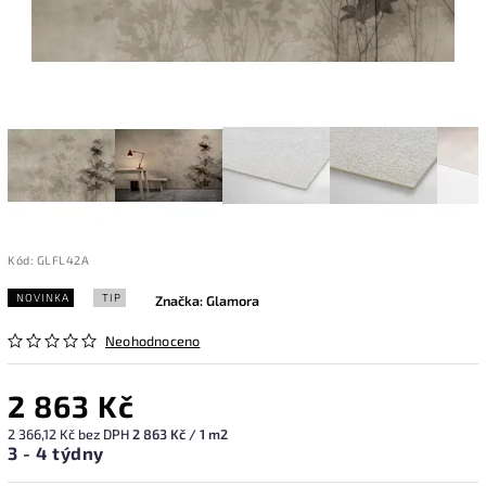
Kód:
GLFL42A
NOVINKA
TIP
Značka:
Glamora
Neohodnoceno
2 863 Kč
2 366,12 Kč bez DPH
2 863 Kč / 1 m2
3 - 4 týdny