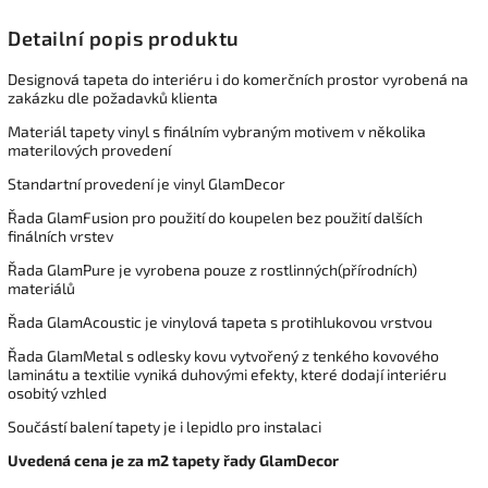
Detailní popis produktu
Designová tapeta do interiéru i do komerčních prostor vyrobená na
zakázku dle požadavků klienta
Materiál tapety vinyl s finálním vybraným motivem v několika
materilových provedení
Standartní provedení je vinyl GlamDecor
Řada GlamFusion pro použití do koupelen bez použití dalších
finálních vrstev
Řada GlamPure je vyrobena pouze z rostlinných(přírodních)
materiálů
Řada GlamAcoustic je vinylová tapeta s protihlukovou vrstvou
Řada GlamMetal s odlesky kovu vytvořený z tenkého kovového
laminátu a textilie vyniká duhovými efekty, které dodají interiéru
osobitý vzhled
Součástí balení tapety je i lepidlo pro instalaci
Uvedená cena je za m2 tapety řady GlamDecor