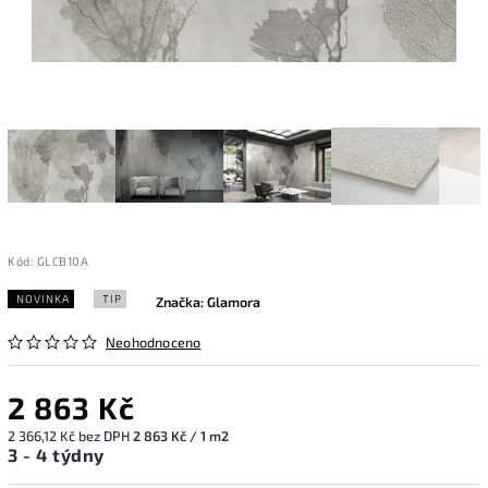
Kód:
GLCB10A
NOVINKA
TIP
Značka:
Glamora
Neohodnoceno
2 863 Kč
2 366,12 Kč bez DPH
2 863 Kč / 1 m2
3 - 4 týdny