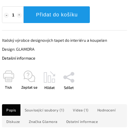
Přidat do košíku
Italský výrobce designových tapet do interiéru a koupelen
Design: GLAMORA
Detailní informace
Tisk
Zeptat se
Hlídat
Sdílet
Popis
Související soubory (1)
Videa (1)
Hodnocení
Diskuze
Značka
Glamora
Ostatní informace