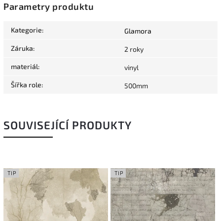
Parametry produktu
Kategorie
:
Glamora
Záruka
:
2 roky
materiál
:
vinyl
Šířka role
:
500mm
SOUVISEJÍCÍ PRODUKTY
TIP
TIP