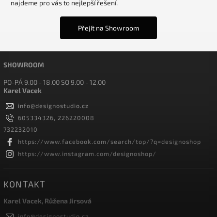
najdeme pro vás to nejlepší řešení.
Přejít na Showroom
SHOWROOM
PO-PÁ 9.00 - 18.00 SO 9.00 - 12.00
Karel Vacek
info
@
designostudio.cz
605334326, 226220008
732232010
https://www.facebook.com/search/top/?q=designoshop
https://www.instagram.com/designoshop/
KONTAKT
Karel Vacek, Růžena Jirsová
info
@
designostudio.cz