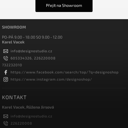
Přejít na Showroom
SHOWROOM
PO-PÁ 9.00 - 18.00 SO 9.00 - 12.00
Karel Vacek
info
@
designostudio.cz
605334326, 226220008
732232010
https://www.facebook.com/search/top/?q=designoshop
https://www.instagram.com/designoshop/
KONTAKT
Karel Vacek, Růžena Jirsová
info
@
designostudio.cz
226220008