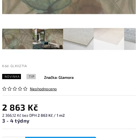
Kód:
GLXII271A
NOVINKA
TIP
Značka:
Glamora
Neohodnoceno
2 863 Kč
2 366,12 Kč bez DPH
2 863 Kč / 1 m2
3 - 4 týdny