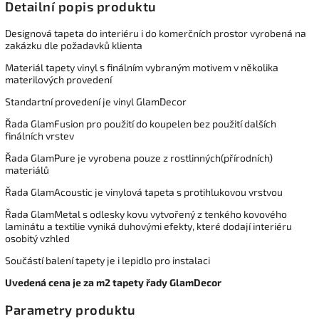
Detailní popis produktu
Designová tapeta do interiéru i do komerčních prostor vyrobená na
zakázku dle požadavků klienta
Materiál tapety vinyl s finálním vybraným motivem v několika
materilových provedení
Standartní provedení je vinyl GlamDecor
Řada GlamFusion pro použití do koupelen bez použití dalších
finálních vrstev
Řada GlamPure je vyrobena pouze z rostlinných(přírodních)
materiálů
Řada GlamAcoustic je vinylová tapeta s protihlukovou vrstvou
Řada GlamMetal s odlesky kovu vytvořený z tenkého kovového
laminátu a textilie vyniká duhovými efekty, které dodají interiéru
osobitý vzhled
Součástí balení tapety je i lepidlo pro instalaci
Uvedená cena je za m2 tapety řady GlamDecor
Parametry produktu