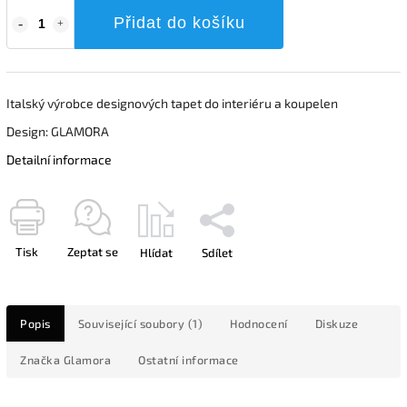
Přidat do košíku
Italský výrobce designových tapet do interiéru a koupelen
Design: GLAMORA
Detailní informace
Tisk
Zeptat se
Hlídat
Sdílet
Popis
Související soubory (1)
Hodnocení
Diskuze
Značka
Glamora
Ostatní informace