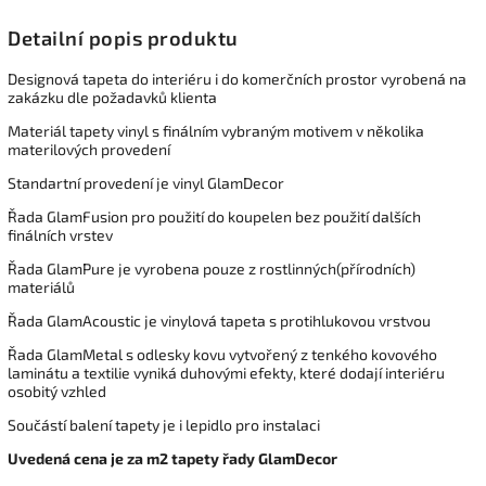
Detailní popis produktu
Designová tapeta do interiéru i do komerčních prostor vyrobená na
zakázku dle požadavků klienta
Materiál tapety vinyl s finálním vybraným motivem v několika
materilových provedení
Standartní provedení je vinyl GlamDecor
Řada GlamFusion pro použití do koupelen bez použití dalších
finálních vrstev
Řada GlamPure je vyrobena pouze z rostlinných(přírodních)
materiálů
Řada GlamAcoustic je vinylová tapeta s protihlukovou vrstvou
Řada GlamMetal s odlesky kovu vytvořený z tenkého kovového
laminátu a textilie vyniká duhovými efekty, které dodají interiéru
osobitý vzhled
Součástí balení tapety je i lepidlo pro instalaci
Uvedená cena je za m2 tapety řady GlamDecor