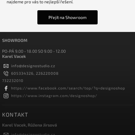
najdeme pro vás to nejlepší řešení.
Přejít na Showroom
SHOWROOM
PO-PÁ 9.00 - 18.00 SO 9.00 - 12.00
Karel Vacek
info
@
designostudio.cz
605334326, 226220008
732232010
https://www.facebook.com/search/top/?q=designoshop
https://www.instagram.com/designoshop/
KONTAKT
Karel Vacek, Růžena Jirsová
info
@
designostudio.cz