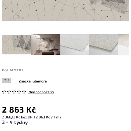
Kód:
GLX331A
TIP
Značka:
Glamora
Neohodnoceno
2 863 Kč
2 366,12 Kč bez DPH
2 863 Kč / 1 m2
3 - 4 týdny