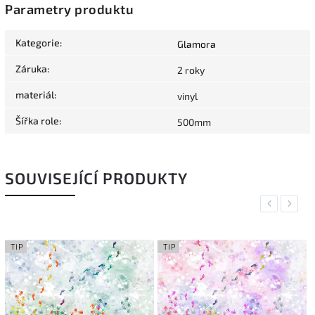
Parametry produktu
Kategorie
:
Glamora
Záruka
:
2 roky
materiál
:
vinyl
Šířka role
:
500mm
SOUVISEJÍCÍ PRODUKTY
Previous
Next
TIP
TIP