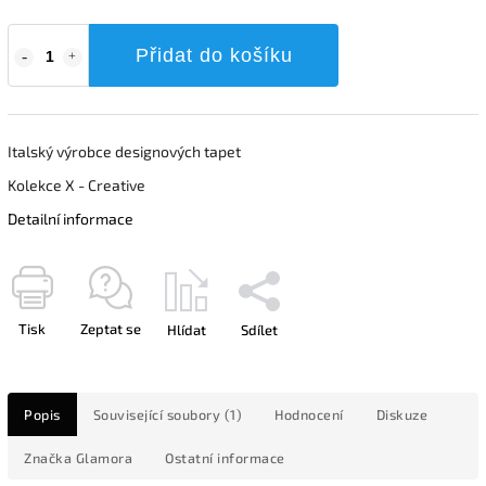
Přidat do košíku
Italský výrobce designových tapet
Kolekce X - Creative
Detailní informace
Tisk
Zeptat se
Hlídat
Sdílet
Popis
Související soubory (1)
Hodnocení
Diskuze
Značka
Glamora
Ostatní informace