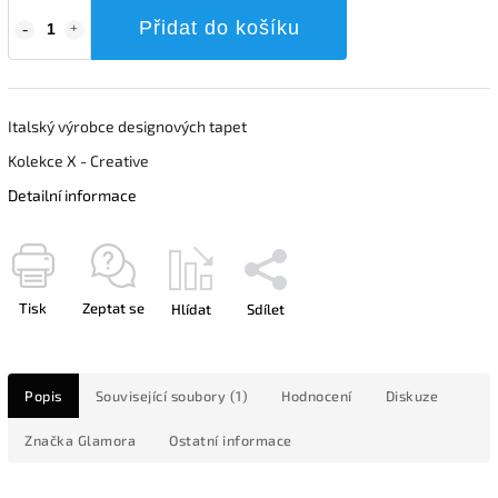
Přidat do košíku
Italský výrobce designových tapet
Kolekce X - Creative
Detailní informace
Tisk
Zeptat se
Hlídat
Sdílet
Popis
Související soubory (1)
Hodnocení
Diskuze
Značka
Glamora
Ostatní informace