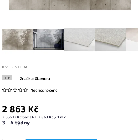
Kód:
GLSH103A
TIP
Značka:
Glamora
Neohodnoceno
2 863 Kč
2 366,12 Kč bez DPH
2 863 Kč / 1 m2
3 - 4 týdny