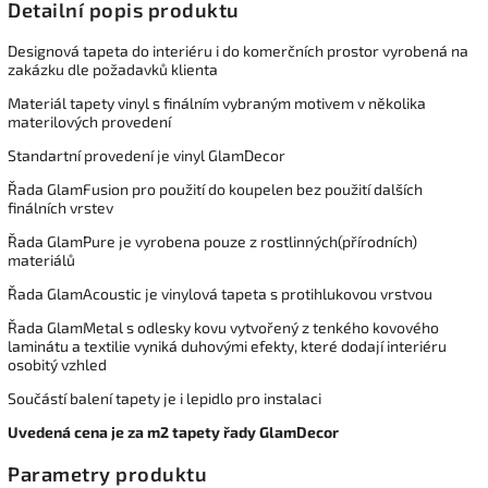
Detailní popis produktu
Designová tapeta do interiéru i do komerčních prostor vyrobená na
zakázku dle požadavků klienta
Materiál tapety vinyl s finálním vybraným motivem v několika
materilových provedení
Standartní provedení je vinyl GlamDecor
Řada GlamFusion pro použití do koupelen bez použití dalších
finálních vrstev
Řada GlamPure je vyrobena pouze z rostlinných(přírodních)
materiálů
Řada GlamAcoustic je vinylová tapeta s protihlukovou vrstvou
Řada GlamMetal s odlesky kovu vytvořený z tenkého kovového
laminátu a textilie vyniká duhovými efekty, které dodají interiéru
osobitý vzhled
Součástí balení tapety je i lepidlo pro instalaci
Uvedená cena je za m2 tapety řady GlamDecor
Parametry produktu