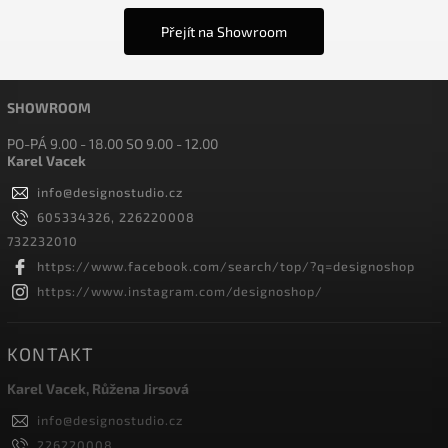
Přejít na Showroom
SHOWROOM
PO-PÁ 9.00 - 18.00 SO 9.00 - 12.00
Karel Vacek
info
@
designostudio.cz
605334326, 226220008
732232010
https://www.facebook.com/search/top/?q=designoshop
https://www.instagram.com/designoshop/
KONTAKT
Karel Vacek, Růžena Jirsová
info
@
designostudio.cz
226220008