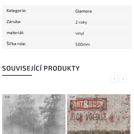
Kategorie
:
Glamora
Záruka
:
2 roky
materiál
:
vinyl
Šířka role
:
500mm
SOUVISEJÍCÍ PRODUKTY
Previous
Next
TIP
TIP