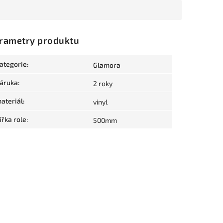
rametry produktu
ategorie
:
Glamora
áruka
:
2 roky
ateriál
:
vinyl
ířka role
:
500mm