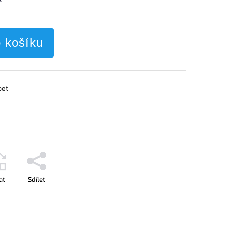
o košíku
pet
at
Sdílet