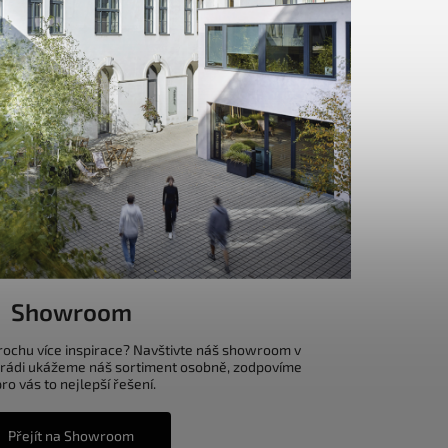
Showroom
trochu více inspirace? Navštivte náš showroom v
 rádi ukážeme náš sortiment osobně, zodpovíme
o vás to nejlepší řešení.
Přejít na Showroom