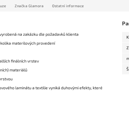
kuze
Značka
Glamora
Ostatní informace
Pa
 vyrobená na zakázku dle požadavků klienta
K
ěkolika materilových provedení
Z
m
lších finálních vrstev
Š
ních) materiálů
vrstvou
ového laminátu a textilie vyniká duhovými efekty, které