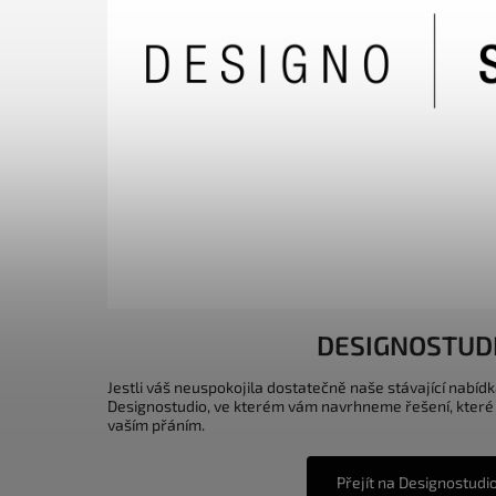
DESIGNOSTUD
Jestli váš neuspokojila dostatečně naše stávající nabídk
Designostudio, ve kterém vám navrhneme řešení, které
vaším přáním.
Přejít na Designostudi