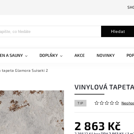
SH
Hledat
EN A SAUNY
DOPLŇKY
AKCE
NOVINKY
PO
 tapeta Glamora Suiseki 2
VINYLOVÁ TAPETA
Neoho
TIP
2 863 Kč
2 366,12 Kč bez DPH
2 863 Kč / 1 m