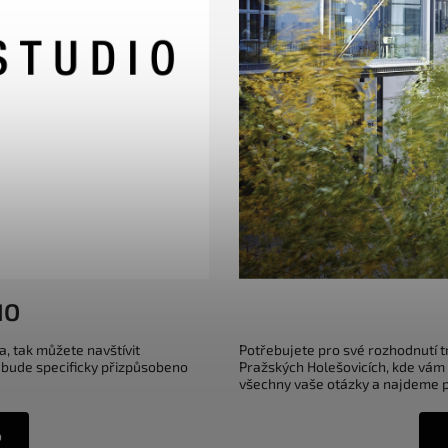
IO
a, tak můžete navštívit
Potřebujete pro své rozhodnutí 
 bude specificky přizpůsobeno
Pražských Holešovicích, kde vám
všechny vaše otázky a najdeme pr
o