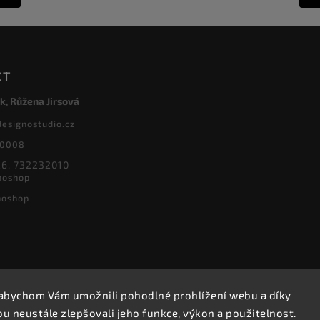
KT
k, Růžena Jirsová
designostudio.cz
20008
6, 732232010
noshop
noshop
abychom Vám umožnili pohodlné prohlížení webu a díky
Copyright 2026
Designoshop
. Všechna práva vyhrazena.
 neustále zlepšovali jeho funkce, výkon a použitelnost.
Upravit nastavení cookies