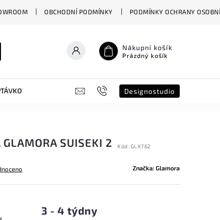
OWROOM
OBCHODNÍ PODMÍNKY
PODMÍNKY OCHRANY OSOBNÍ
Nákupní košík
Prázdný košík
PTÁVKOVÝ FORMULÁŘ
B2B
SHOWROOM
DESIGNO ST
Designostudio
 GLAMORA SUISEKI 2
Kód:
GLX762
Značka:
Glamora
dnoceno
3 - 4 týdny
2