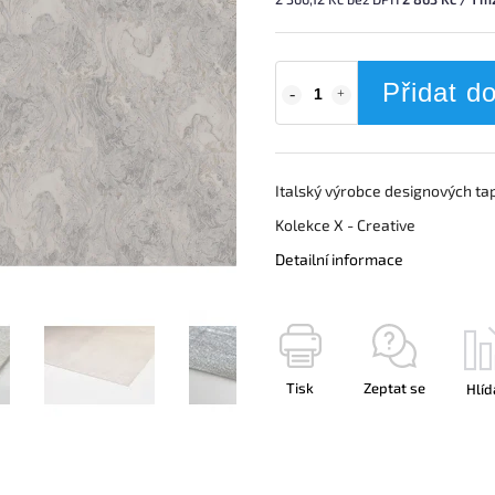
Přidat d
Italský výrobce designových ta
Kolekce X - Creative
Detailní informace
Tisk
Zeptat se
Hlíd