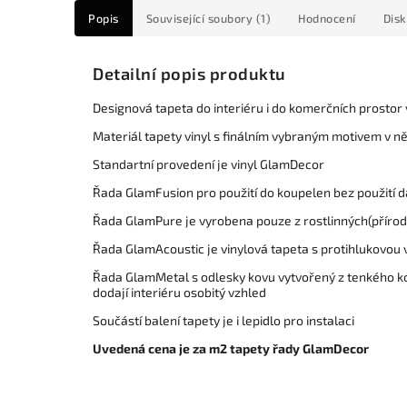
Popis
Související soubory (1)
Hodnocení
Dis
Detailní popis produktu
Designová tapeta do interiéru i do komerčních prostor
Materiál tapety vinyl s finálním vybraným motivem v n
Standartní provedení je vinyl GlamDecor
Řada GlamFusion pro použití do koupelen bez použití da
Řada GlamPure je vyrobena pouze z rostlinných(přírod
Řada GlamAcoustic je vinylová tapeta s protihlukovou 
Řada GlamMetal s odlesky kovu vytvořený z tenkého kov
dodají interiéru osobitý vzhled
Součástí balení tapety je i lepidlo pro instalaci
Uvedená cena je za m2 tapety řady GlamDecor