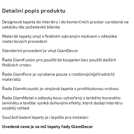
Detailní popis produktu
Designová tapeta do interiéru i do komerčních prostor vyrobená na
zakázku dle požadavků klienta
Materiál tapety vinyl s finálním vybraným motivem v několika
materilových provedení
Standartní provedení je vinyl GlamDecor
Řada GlamFusion pro použití do koupelen bez použití dalších
finálních vrstev
Řada GlamPure je vyrobena pouze z rostlinných(přírodních)
materiálů
Řada GlamAcoustic je vinylová tapeta s protihlukovou vrstvou
Řada GlamMetal s odlesky kovu vytvořený z tenkého kovového
laminátu a textilie vyniká duhovými efekty, které dodají interiéru
osobitý vzhled
Součástí balení tapety je i lepidlo pro instalaci
Uvedená cena je za m2 tapety řady GlamDecor