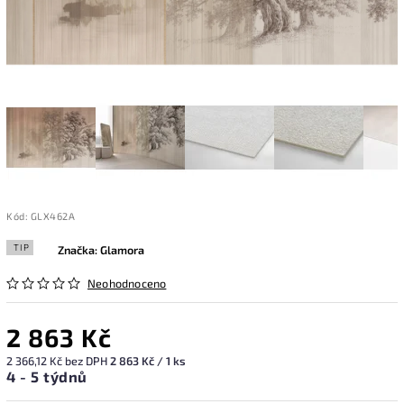
Kód:
GLX462A
TIP
Značka:
Glamora
Neohodnoceno
2 863 Kč
2 366,12 Kč bez DPH
2 863 Kč / 1 ks
4 - 5 týdnů