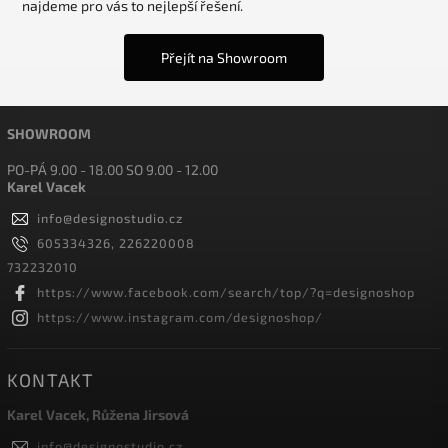
najdeme pro vás to nejlepší řešení.
Přejít na Showroom
SHOWROOM
PO-PÁ 9.00 - 18.00 SO 9.00 - 12.00
Karel Vacek
info
@
designostudio.cz
605334326, 226220008
732232010
https://www.facebook.com/search/top/?q=designoshop
https://www.instagram.com/designoshop/
KONTAKT
Karel Vacek, Růžena Jirsová
info
@
designostudio.cz