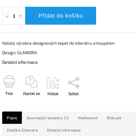
Přidat do košíku
Italský výrobce designových tapet do interiéru a koupelen
Design: GLAMORA
Detailní informace
Tisk
Zeptat se
Hlídat
Sdílet
Popis
Související soubory (1)
Hodnocení
Diskuze
Značka
Glamora
Ostatní informace