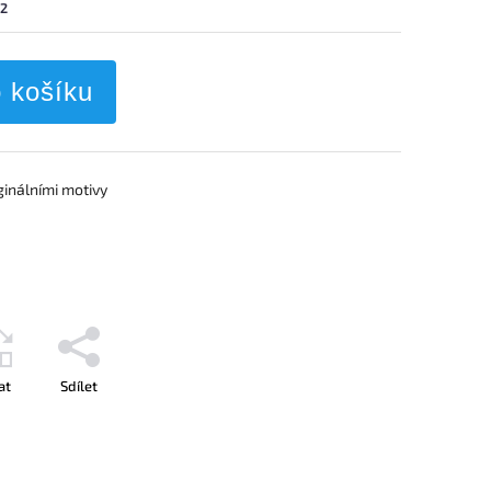
m2
o košíku
ginálními motivy
at
Sdílet