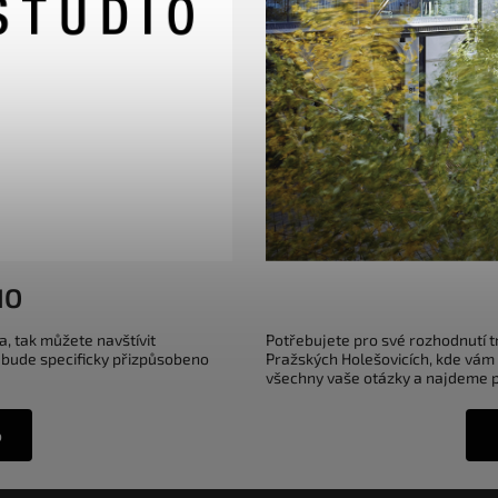
IO
a, tak můžete navštívit
Potřebujete pro své rozhodnutí 
 bude specificky přizpůsobeno
Pražských Holešovicích, kde vám
všechny vaše otázky a najdeme pr
o