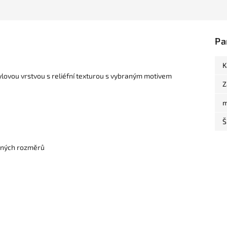
Pa
K
nylovou vrstvou s reliéfní texturou s vybraným motivem
Z
m
Š
dených rozměrů