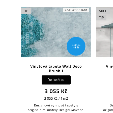
P08139A
Kód:
WDBR1401
TIP
AKCE
TIP
50 Kč
3 394 Kč
0 %
–9 %
Brush
Vinylová tapeta Wall Deco
Vin
Brush 1
Do košíku
3 055 Kč
3 055 Kč / 1 m2
apet a
Designové vynilové tapety s
D
originálními motivy Design: Giovanni
origin