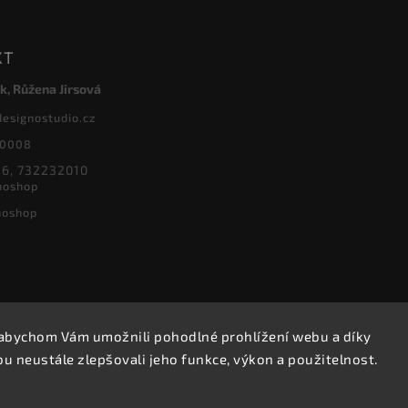
KT
k, Růžena Jirsová
designostudio.cz
20008
6, 732232010
noshop
noshop
abychom Vám umožnili pohodlné prohlížení webu a díky
Copyright 2026
Designoshop
. Všechna práva vyhrazena.
 neustále zlepšovali jeho funkce, výkon a použitelnost.
Upravit nastavení cookies
Vytvořil
Shoptet
| Design
Shoptak.cz.