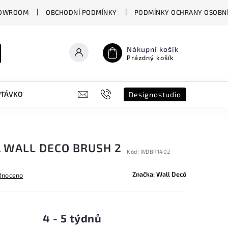
OWROOM
OBCHODNÍ PODMÍNKY
PODMÍNKY OCHRANY OSOBNÍ
Nákupní košík
Prázdný košík
PTÁVKOVÝ FORMULÁŘ
B2B
SHOWROOM
DESIGNO ST
Designostudio
A WALL DECO BRUSH 2
Kód:
WDBR1402
Značka:
Wall Decó
dnoceno
4 - 5 týdnů