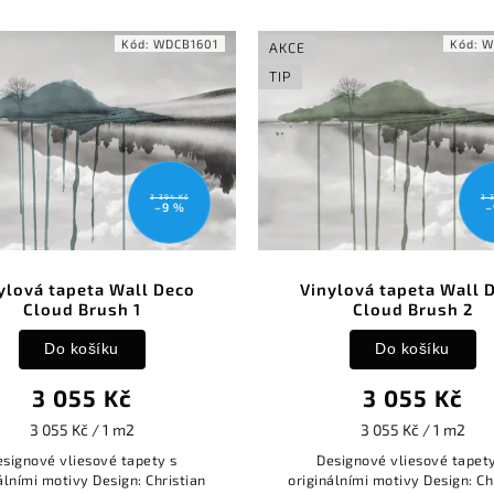
Kód:
WDCB1601
Kód:
W
AKCE
TIP
3 394 Kč
3 
–9 %
–
ylová tapeta Wall Deco
Vinylová tapeta Wall 
Cloud Brush 1
Cloud Brush 2
Do košíku
Do košíku
3 055 Kč
3 055 Kč
3 055 Kč / 1 m2
3 055 Kč / 1 m2
esignové vliesové tapety s
Designové vliesové tapety
álními motivy Design: Christian
originálními motivy Design: Ch