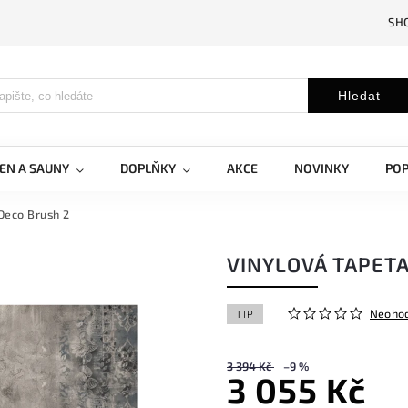
SH
Hledat
EN A SAUNY
DOPLŇKY
AKCE
NOVINKY
PO
Deco Brush 2
VINYLOVÁ TAPET
Neoho
TIP
3 394 Kč
–9 %
3 055 Kč