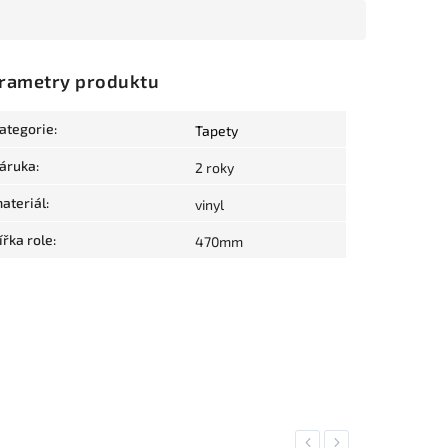
rametry produktu
ategorie
:
Tapety
áruka
:
2 roky
ateriál
:
vinyl
ířka role
:
470mm
Previous
Next