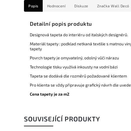
Popis
Hodnocení
Diskuze
Značka
Wall Decó
Detailní popis produktu
Designová tapeta do interiéru od italských designérů.
Materiál tapety : podklad netkaná textilie s matnou vi
tapety
Povrch tapety je omyvatelný, odolný vůči nárazu
Technologie tisku využívá inkousty na vodní bázi
Tapeta se dodává dle rozměrů požadované klientem
Pro klienta se vždy připravuje grafický návrh dle uve
Cena tapety je za m2
SOUVISEJÍCÍ PRODUKTY