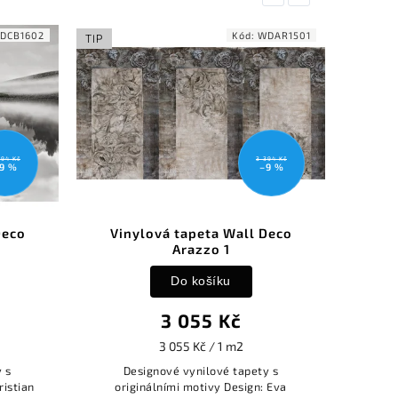
DCB1602
Kód:
WDAR1501
TIP
TIP
394 Kč
3 394 Kč
9 %
–9 %
Deco
Vinylová tapeta Wall Deco
Vi
Arazzo 1
Do košíku
3 055 Kč
3 055 Kč / 1 m2
 s
Designové vynilové tapety s
D
ristian
originálními motivy Design: Eva
ori