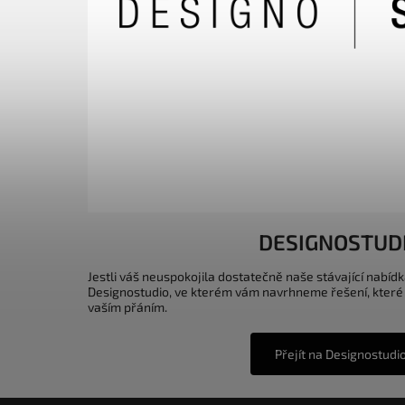
DESIGNOSTUD
Jestli váš neuspokojila dostatečně naše stávající nabídk
Designostudio, ve kterém vám navrhneme řešení, které
vaším přáním.
Přejít na Designostudi