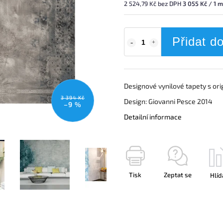
2 524,79 Kč bez DPH
3 055 Kč / 1 
Přidat d
Designové vynilové tapety s ori
3 394 Kč
Design: Giovanni Pesce 2014
–9 %
Detailní informace
Tisk
Zeptat se
Hlíd