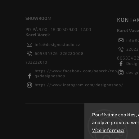
SHOWROOM
KONTA
PO-PÁ 9.00 - 18.00 SO 9.00 - 12.00
Karel Vace
Karel Vacek
info
@
info
@
designostudio.cz
2262
605334326, 226220008
60533432
732232010
Desig
https://www.facebook.com/search/top/?
desig
q=designoshop
https://www.instagram.com/designoshop/
Používáme cookies, 
analýze provozu webu
Více informací