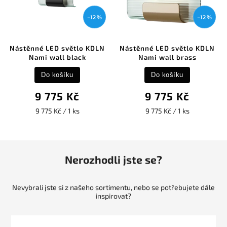
–12 %
–12 %
Nástěnné LED světlo KDLN
Nástěnné LED světlo KDLN
Nami wall black
Nami wall brass
Do košíku
Do košíku
9 775 Kč
9 775 Kč
9 775 Kč / 1 ks
9 775 Kč / 1 ks
Nerozhodli jste se?
Nevybrali jste si z našeho sortimentu, nebo se potřebujete dále
inspirovat?