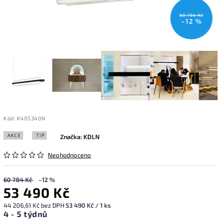
60 784 Kč
–12 %
Kód:
K405340N
AKCE
TIP
Značka:
KDLN
Neohodnoceno
60 784 Kč
–12 %
53 490 Kč
44 206,61 Kč bez DPH
53 490 Kč / 1 ks
4 - 5 týdnů