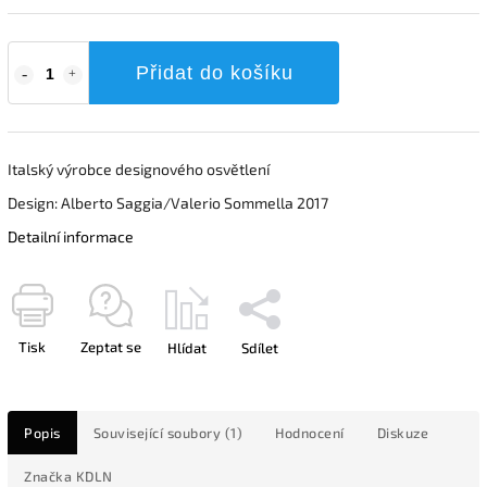
Přidat do košíku
Italský výrobce designového osvětlení
Design: Alberto Saggia/Valerio Sommella 2017
Detailní informace
Tisk
Zeptat se
Hlídat
Sdílet
Popis
Související soubory (1)
Hodnocení
Diskuze
Značka
KDLN