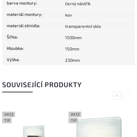
barva montury
:
černý nástřik
materiál montury
:
kov
materiál stínidla
:
transparentní sklo
Šířka
:
1500mm
Hloubka
:
150mm
Výška
:
230mm
SOUVISEJÍCÍ PRODUKTY
Previous
Next
AKCE
AKCE
TIP
TIP