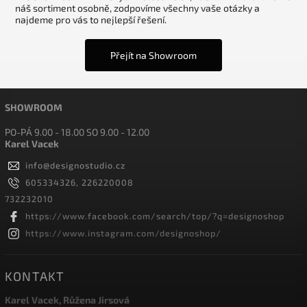
náš sortiment osobně, zodpovíme všechny vaše otázky a
najdeme pro vás to nejlepší řešení.
Přejít na Showroom
SHOWROOM
PO-PÁ 9.00 - 18.00 SO 9.00 - 12.00
Karel Vacek
info
@
designostudio.cz
605334326, 226220008
732232010
https://www.facebook.com/search/top/?q=designoshop
https://www.instagram.com/designoshop/
KONTAKT
Karel Vacek, Růžena Jirsová