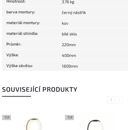
Hmotnost
:
3.76 kg
barva montury
:
černý nástřik
materiál montury
:
kov
materiál stínidla
:
bílé sklo
Průměr
:
220mm
Výška
:
400mm
Výška závěsu
:
1800mm
SOUVISEJÍCÍ PRODUKTY
Previous
Next
TIP
TIP