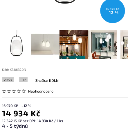
16 970 Kč
–12 %
Kód:
K386320N
AKCE
TIP
Značka:
KDLN
Neohodnoceno
16 970 Kč
–12 %
14 934 Kč
12 342,15 Kč bez DPH
14 934 Kč / 1 ks
4 - 5 týdnů