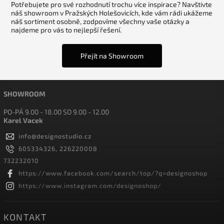
Potřebujete pro své rozhodnutí trochu více inspirace? Navštivte
náš showroom v Pražských Holešovicích, kde vám rádi ukážeme
náš sortiment osobně, zodpovíme všechny vaše otázky a
najdeme pro vás to nejlepší řešení.
Přejít na Showroom
SHOWROOM
PO-PÁ 9.00 - 18.00 SO 9.00 - 12.00
Karel Vacek
info
@
designostudio.cz
605334326, 226220008
732232010
https://www.facebook.com/search/top/?q=designoshop
https://www.instagram.com/designoshop/
KONTAKT