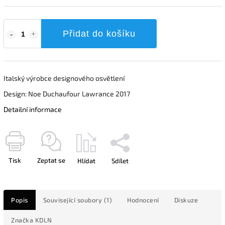
Přidat do košíku
Italský výrobce designového osvětlení
Design: Noe Duchaufour Lawrance 2017
Detailní informace
Tisk
Zeptat se
Hlídat
Sdílet
Popis
Související soubory (1)
Hodnocení
Diskuze
Značka
KDLN