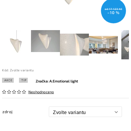
od 17 123 Kč
–10 %
Kód:
Zvolte variantu
AKCE
TIP
Značka:
A.Emotional light
Neohodnoceno
zdroj