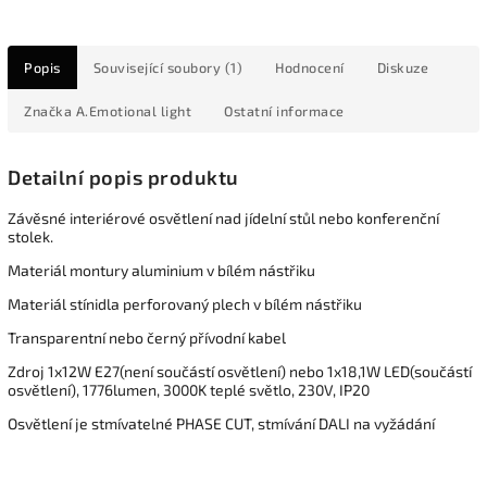
Popis
Související soubory (1)
Hodnocení
Diskuze
Značka
A.Emotional light
Ostatní informace
Detailní popis produktu
Závěsné interiérové osvětlení nad jídelní stůl nebo konferenční
stolek.
Materiál montury aluminium v bílém nástřiku
Materiál stínidla perforovaný plech v bílém nástřiku
Transparentní nebo černý přívodní kabel
Zdroj 1x12W E27(není součástí osvětlení) nebo 1x18,1W LED(součástí
osvětlení), 1776lumen, 3000K teplé světlo, 230V, IP20
Osvětlení je stmívatelné PHASE CUT, stmívání DALI na vyžádání