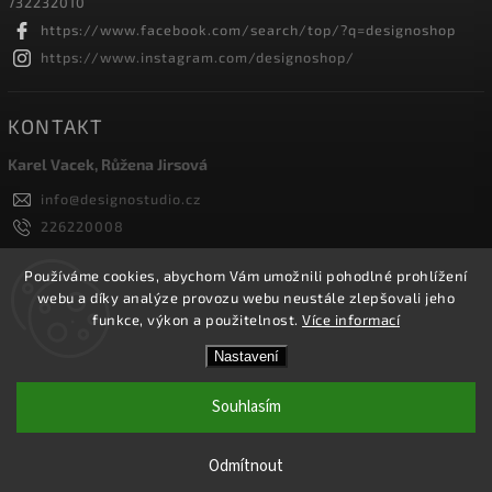
732232010
https://www.facebook.com/search/top/?q=designoshop
https://www.instagram.com/designoshop/
KONTAKT
Karel Vacek, Růžena Jirsová
info
@
designostudio.cz
226220008
605334326, 732232010
Designoshop
Používáme cookies, abychom Vám umožnili pohodlné prohlížení
webu a díky analýze provozu webu neustále zlepšovali jeho
designoshop
funkce, výkon a použitelnost.
Více informací
Nastavení
Copyright 2026
Designoshop
. Všechna práva vyhrazena.
Upravit nastavení cookies
Souhlasím
Vytvořil
Shoptet
| Design
Shoptak.cz.
Odmítnout