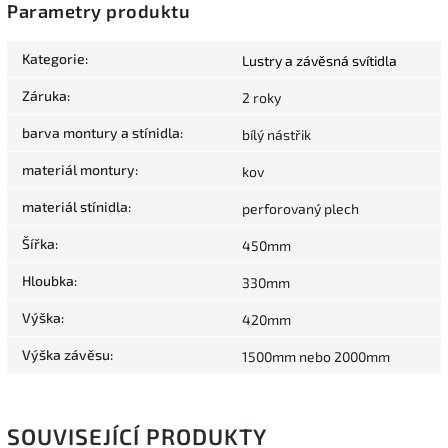
Parametry produktu
Kategorie
:
Lustry a závěsná svítidla
Záruka
:
2 roky
barva montury a stínidla
:
bílý nástřik
materiál montury
:
kov
materiál stínidla
:
perforovaný plech
Šířka
:
450mm
Hloubka
:
330mm
Výška
:
420mm
Výška závěsu
:
1500mm nebo 2000mm
SOUVISEJÍCÍ PRODUKTY