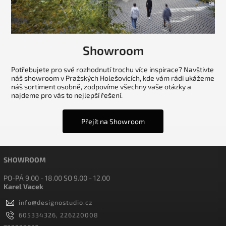
Showroom
Potřebujete pro své rozhodnutí trochu více inspirace? Navštivte
náš showroom v Pražských Holešovicích, kde vám rádi ukážeme
náš sortiment osobně, zodpovíme všechny vaše otázky a
najdeme pro vás to nejlepší řešení.
Přejít na Showroom
SHOWROOM
PO-PÁ 9.00 - 18.00 SO 9.00 - 12.00
Karel Vacek
info
@
designostudio.cz
605334326, 226220008