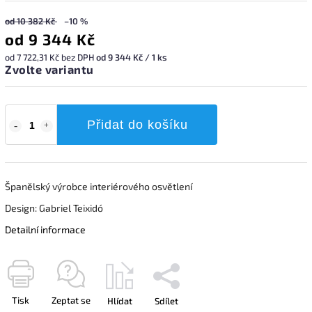
od 10 382 Kč
–10 %
od
9 344 Kč
od
7 722,31 Kč
bez DPH
od 9 344 Kč / 1 ks
Zvolte variantu
Přidat do košíku
Španělský výrobce interiérového osvětlení
Design: Gabriel Teixidó
Detailní informace
Tisk
Zeptat se
Hlídat
Sdílet