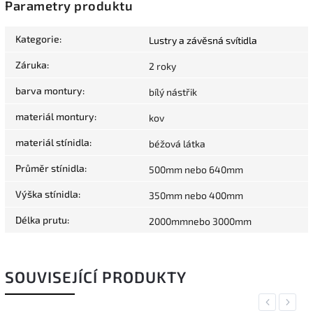
Parametry produktu
Kategorie
:
Lustry a závěsná svítidla
Záruka
:
2 roky
barva montury
:
bílý nástřik
materiál montury
:
kov
materiál stínidla
:
béžová látka
Průměr stínidla
:
500mm nebo 640mm
Výška stínidla
:
350mm nebo 400mm
Délka prutu
:
2000mmnebo 3000mm
SOUVISEJÍCÍ PRODUKTY
Previous
Next