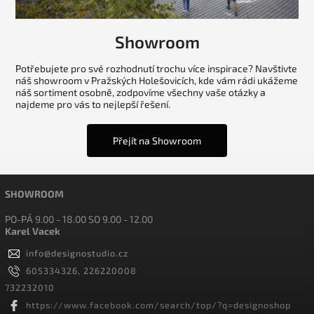
Showroom
Potřebujete pro své rozhodnutí trochu více inspirace? Navštivte
náš showroom v Pražských Holešovicích, kde vám rádi ukážeme
náš sortiment osobně, zodpovíme všechny vaše otázky a
najdeme pro vás to nejlepší řešení.
Přejít na Showroom
SHOWROOM
PO-PÁ 9.00 - 18.00 SO 9.00 - 12.00
Karel Vacek
info
@
designostudio.cz
605334326, 226220008
732232010
https://www.facebook.com/search/top/?q=designoshop