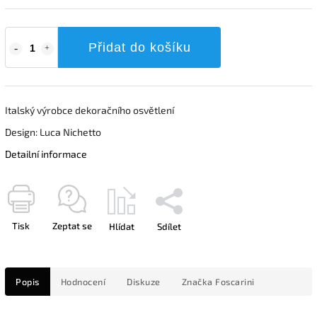
Přidat do košíku
Italský výrobce dekoračního osvětlení
Design: Luca Nichetto
Detailní informace
Tisk
Zeptat se
Hlídat
Sdílet
Popis
Hodnocení
Diskuze
Značka
Foscarini