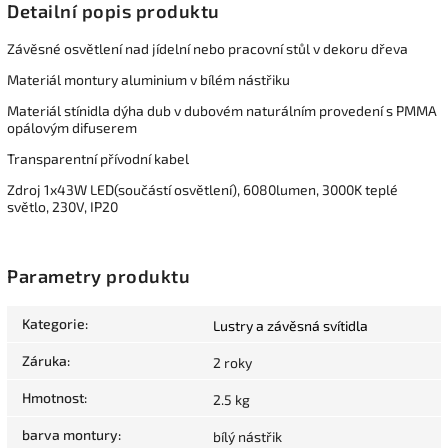
Detailní popis produktu
Závěsné osvětlení nad jídelní nebo pracovní stůl v dekoru dřeva
Materiál montury aluminium v bílém nástřiku
Materiál stínidla dýha dub v dubovém naturálním provedení s PMMA
opálovým difuserem
Transparentní přívodní kabel
Zdroj 1x43W LED(součástí osvětlení), 6080lumen, 3000K teplé
světlo, 230V, IP20
Parametry produktu
Kategorie
:
Lustry a závěsná svítidla
Záruka
:
2 roky
Hmotnost
:
2.5 kg
barva montury
:
bílý nástřik