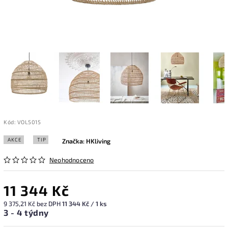
Kód:
VOL5015
AKCE
TIP
Značka:
HKliving
Neohodnoceno
11 344 Kč
9 375,21 Kč bez DPH
11 344 Kč / 1 ks
3 - 4 týdny