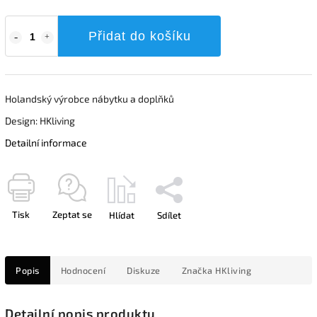
Přidat do košíku
Holandský výrobce nábytku a doplňků
Design: HKliving
Detailní informace
Tisk
Zeptat se
Hlídat
Sdílet
Popis
Hodnocení
Diskuze
Značka
HKliving
Detailní popis produktu