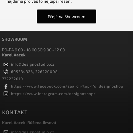
najdeme pro vás to nejlepší řešení.
Přejít na Showroom
SHOWROOM
PO-PÁ 9.00 - 18.00 SO 9.00 - 12.00
Karel Vacek
info
@
designostudio.cz
605334326, 226220008
732232010
https://www.facebook.com/search/top/?q=designoshop
https://www.instagram.com/designoshop/
KONTAKT
Karel Vacek, Růžena Jirsová
info
@
designostudio.cz