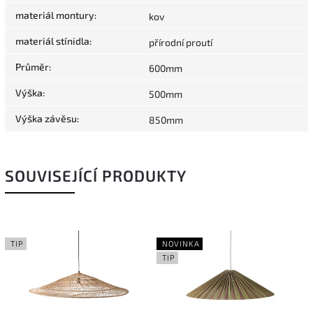
materiál montury
:
kov
materiál stínidla
:
přírodní proutí
Průměr
:
600mm
Výška
:
500mm
Výška závěsu
:
850mm
SOUVISEJÍCÍ PRODUKTY
TIP
NOVINKA
TIP