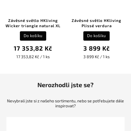
Závěsné světlo HKliving
Závěsné světlo HKliving
Wicker triangle natural XL
Plissé verdura
Do košíku
Do košíku
17 353,82 Kč
3 899 Kč
17 353,82 Kč / 1 ks
3 899 Kč / 1 ks
Nerozhodli jste se?
Nevybrali jste si z našeho sortimentu, nebo se potřebujete dále
inspirovat?