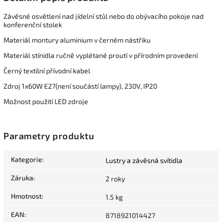
Závěsné osvětlení nad jídelní stůl nebo do obývacího pokoje nad
konferenční stolek
Materiál montury aluminium v černém nástřiku
Materiál stínidla ručně vyplétané proutí v přírodním provedení
Černý textilní přívodní kabel
Zdroj 1x60W E27(není součástí lampy), 230V, IP20
Možnost použití LED zdroje
Parametry produktu
Kategorie
:
Lustry a závěsná svítidla
Záruka
:
2 roky
Hmotnost
:
1.5 kg
EAN
:
8718921014427