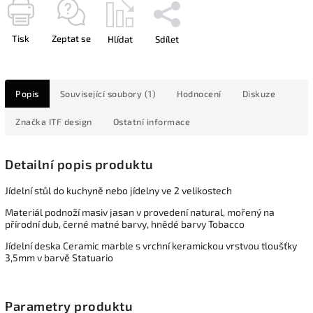
Tisk
Zeptat se
Hlídat
Sdílet
Popis
Související soubory (1)
Hodnocení
Diskuze
Značka
ITF design
Ostatní informace
Detailní popis produktu
Jídelní stůl do kuchyně nebo jídelny ve 2 velikostech
Materiál podnoží masiv jasan v provedení natural, mořený na
přírodní dub, černé matné barvy, hnědé barvy Tobacco
Jídelní deska Ceramic marble s vrchní keramickou vrstvou tloušťky
3,5mm v barvě Statuario
Parametry produktu