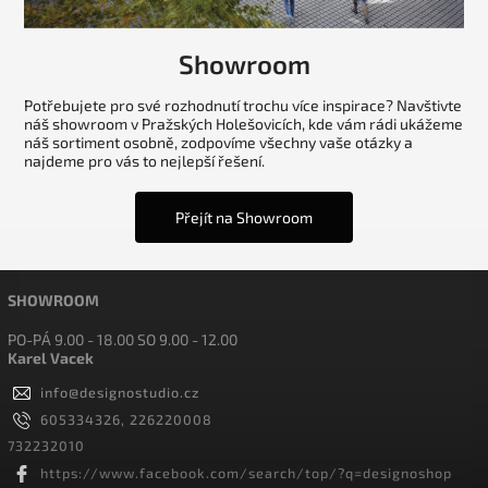
Showroom
Potřebujete pro své rozhodnutí trochu více inspirace? Navštivte
náš showroom v Pražských Holešovicích, kde vám rádi ukážeme
náš sortiment osobně, zodpovíme všechny vaše otázky a
najdeme pro vás to nejlepší řešení.
Přejít na Showroom
SHOWROOM
PO-PÁ 9.00 - 18.00 SO 9.00 - 12.00
Karel Vacek
info
@
designostudio.cz
605334326, 226220008
732232010
https://www.facebook.com/search/top/?q=designoshop