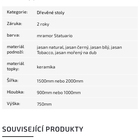
Kategorie
:
Dřevěné stoly
Záruka
:
2 roky
barva
:
mramor Statuario
materiál
jasan natural, jasan černý, jasan bílý, jasan
podnoží
:
Tobacco, jasan mořený na dub
materiál
keramika
topky
:
Šířka
:
1500mm nebo 2000mm
Hloubka
:
900mm nebo 1000mm
Výška
:
750mm
SOUVISEJÍCÍ PRODUKTY