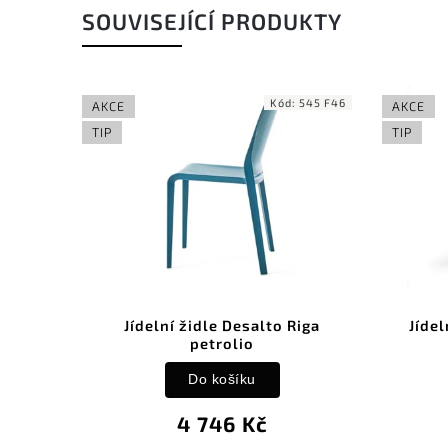
SOUVISEJÍCÍ PRODUKTY
545 F77
Kód:
545 F46
AKCE
AKCE
TIP
TIP
iga
Jídelní židle Desalto Riga
Jídel
petrolio
Do košíku
4 746 Kč