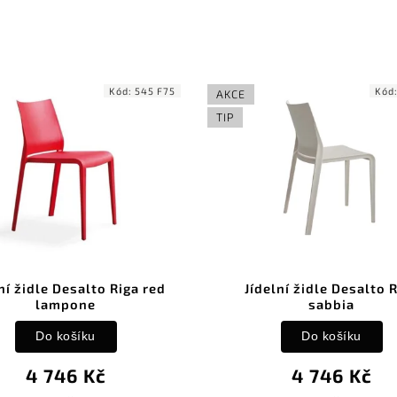
Kód:
545 F75
Kód
AKCE
TIP
ní židle Desalto Riga red
Jídelní židle Desalto 
lampone
sabbia
Do košíku
Do košíku
4 746 Kč
4 746 Kč