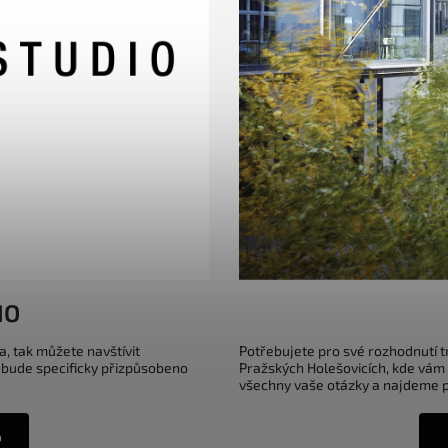
IO
a, tak můžete navštívit
Potřebujete pro své rozhodnutí 
 bude specificky přizpůsobeno
Pražských Holešovicích, kde vám
všechny vaše otázky a najdeme pr
o