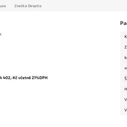
kuze
Značka
Desalto
Pa
u
K
Z
b
m
ě 4 402,-Kč včetně 21%DPH
Š
H
V
V