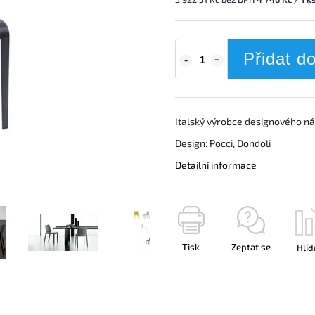
Přidat d
Italský výrobce designového n
Design: Pocci, Dondoli
Detailní informace
Tisk
Zeptat se
Hlíd