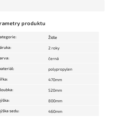
rametry produktu
ategorie
:
Židle
áruka
:
2 roky
arva
:
černá
ateriál
:
polypropylen
ířka
:
470mm
loubka
:
520mm
ýška
:
800mm
ýška sedu
:
460mm