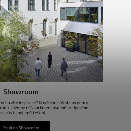
Showroom
trochu více inspirace? Navštivte náš showroom v
 rádi ukážeme náš sortiment osobně, zodpovíme
o vás to nejlepší řešení.
Přejít na Showroom