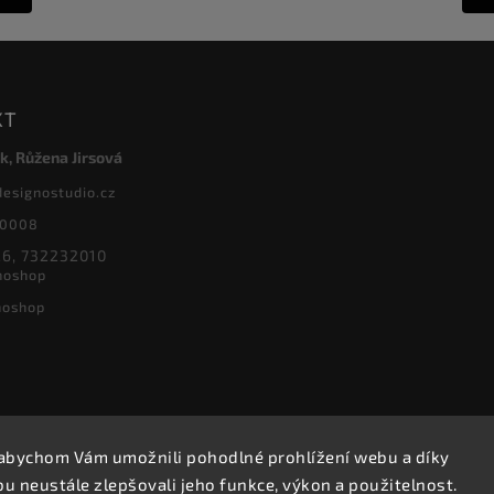
KT
k, Růžena Jirsová
designostudio.cz
20008
6, 732232010
noshop
noshop
abychom Vám umožnili pohodlné prohlížení webu a díky
Copyright 2026
Designoshop
. Všechna práva vyhrazena.
 neustále zlepšovali jeho funkce, výkon a použitelnost.
Upravit nastavení cookies