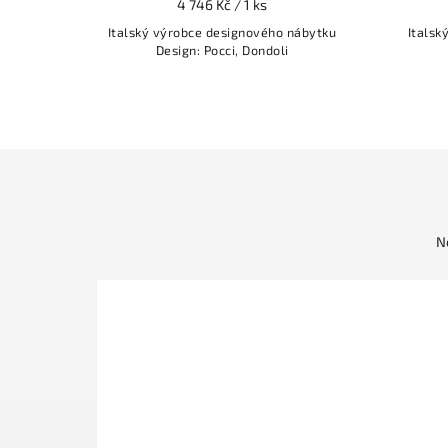
4 746 Kč / 1 ks
ábytku
Italský výrobce designového nábytku
Italsk
Design: Pocci, Dondoli
N