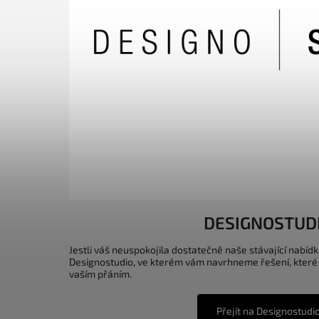
DESIGNOSTUD
Jestli váš neuspokojila dostatečně naše stávající nabídk
Designostudio, ve kterém vám navrhneme řešení, které
vaším přáním.
Přejít na Designostudi