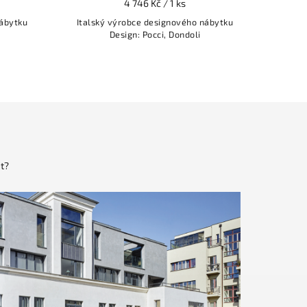
4 746 Kč / 1 ks
nábytku
Italský výrobce designového nábytku
Design: Pocci, Dondoli
t?