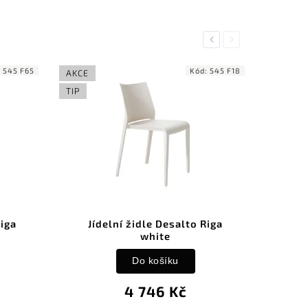
Previous
Next
:
545 F65
Kód:
545 F18
AKCE
TIP
Riga
Jídelní židle Desalto Riga
white
Do košíku
4 746 Kč