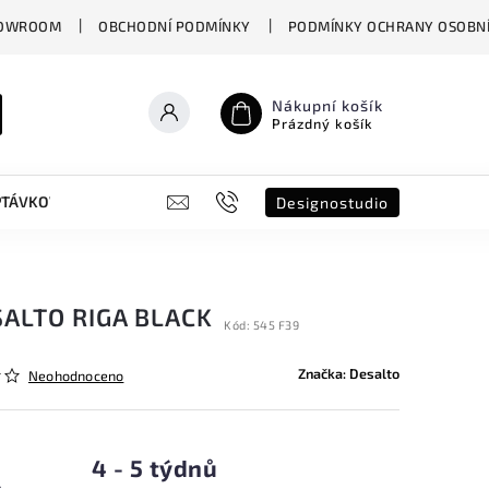
OWROOM
OBCHODNÍ PODMÍNKY
PODMÍNKY OCHRANY OSOBNÍ
Nákupní košík
Prázdný košík
PTÁVKOVÝ FORMULÁŘ
B2B
SHOWROOM
DESIGNO ST
Designostudio
SALTO RIGA BLACK
Kód:
545 F39
Značka:
Desalto
Neohodnoceno
4 - 5 týdnů
s