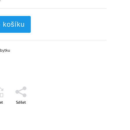
o košíku
ábytku
at
Sdílet