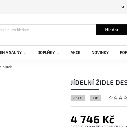
SH
Hledat
EN A SAUNY
DOPLŇKY
AKCE
NOVINKY
PO
ga black
JÍDELNÍ ŽIDLE DE
AKCE
TIP
4 746 Kč
3 922,31 Kč bez DPH
4 746 Kč / 1 k