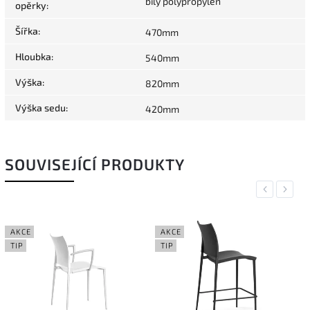
bílý polypropylen
opěrky
:
Šířka
:
470mm
Hloubka
:
540mm
Výška
:
820mm
Výška sedu
:
420mm
SOUVISEJÍCÍ PRODUKTY
Previous
Next
AKCE
AKCE
TIP
TIP