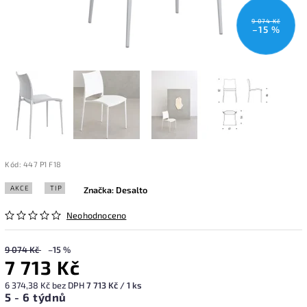
9 074 Kč
–15 %
Kód:
447 P1 F18
AKCE
TIP
Značka:
Desalto
Neohodnoceno
9 074 Kč
–15 %
7 713 Kč
6 374,38 Kč bez DPH
7 713 Kč / 1 ks
5 - 6 týdnů