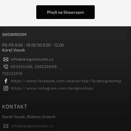
Přejít na Showroom
SHOWROOM
PO-PÁ 9.00 - 18.00 SO 9.00 - 12.00
Karel Vacek
info
@
designostudio.cz
605334326, 226220008
732232010
https://www.facebook.com/search/top/?q=designoshop
https://www.instagram.com/designoshop/
KONTAKT
Karel Vacek, Růžena Jirsová
info
@
designostudio.cz