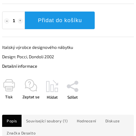
Přidat do košíku
Italský výrobce designového nábytku
Design: Pocci, Dondoli 2002
Detailní informace
Tisk
Zeptat se
Hlídat
Sdílet
Popis
Související soubory (1)
Hodnocení
Diskuze
Značka
Desalto