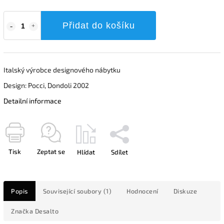
Přidat do košíku
Italský výrobce designového nábytku
Design: Pocci, Dondoli 2002
Detailní informace
Tisk
Zeptat se
Hlídat
Sdílet
Popis
Související soubory (1)
Hodnocení
Diskuze
Značka
Desalto