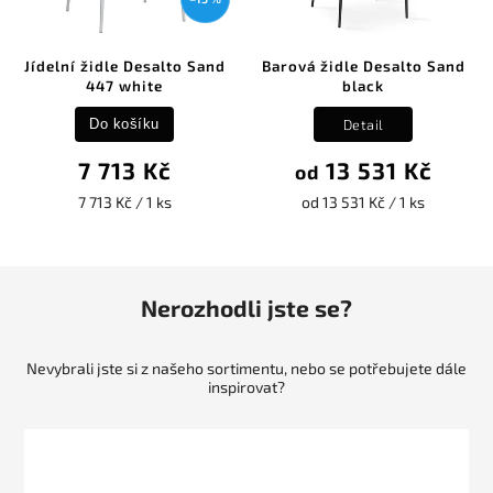
Jídelní židle Desalto Sand
Barová židle Desalto Sand
447 white
black
Detail
Do košíku
7 713 Kč
13 531 Kč
od
7 713 Kč / 1 ks
od 13 531 Kč / 1 ks
Nerozhodli jste se?
Nevybrali jste si z našeho sortimentu, nebo se potřebujete dále
inspirovat?