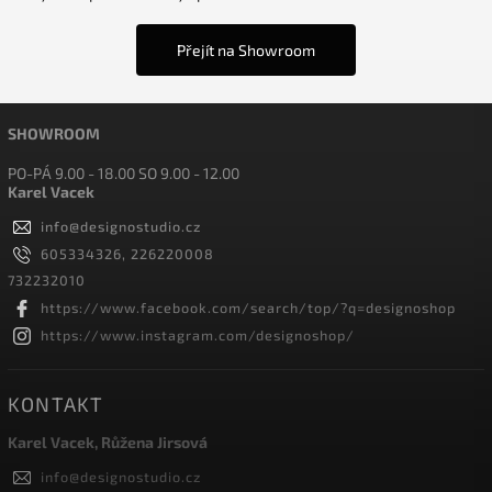
Přejít na Showroom
SHOWROOM
PO-PÁ 9.00 - 18.00 SO 9.00 - 12.00
Karel Vacek
info
@
designostudio.cz
605334326, 226220008
732232010
https://www.facebook.com/search/top/?q=designoshop
https://www.instagram.com/designoshop/
KONTAKT
Karel Vacek, Růžena Jirsová
info
@
designostudio.cz