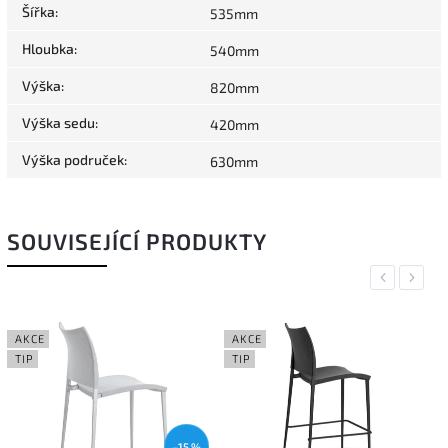
Šířka
:
535mm
Hloubka
:
540mm
Výška
:
820mm
Výška sedu
:
420mm
Výška područek
:
630mm
SOUVISEJÍCÍ PRODUKTY
Previous
Next
AKCE
AKCE
TIP
TIP
–15 %