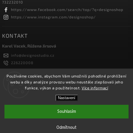
732232010
https://www.facebook.com/search/top/?q=designoshop
https://www.instagram.com/designoshop/
KONTAKT
Karel Vacek, Růžena Jirsová
info
@
designostudio.cz
226220008
605334326, 732232010
Designoshop
Používáme cookies, abychom Vám umožnili pohodlné prohlížení
webu a díky analýze provozu webu neustále zlepšovali jeho
designoshop
funkce, výkon a použitelnost.
Více informací
Nastavení
Copyright 2026
Designoshop
. Všechna práva vyhrazena.
Upravit nastavení cookies
Souhlasím
Vytvořil
Shoptet
| Design
Shoptak.cz.
Odmítnout