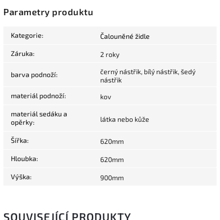
Parametry produktu
Kategorie
:
Čalouněné židle
Záruka
:
2 roky
černý nástřik, bílý nástřik, šedý
barva podnoží
:
nástřik
materiál podnoží
:
kov
materiál sedáku a
látka nebo kůže
opěrky
:
Šířka
:
620mm
Hloubka
:
620mm
Výška
:
900mm
SOUVISEJÍCÍ PRODUKTY