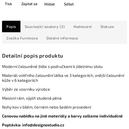
Tisk
Zeptat se
Hlídat
Sdílet
Popis
Související soubory (3)
Hodnocení
Diskuze
Značka
Furninova
Ostatní informace
Detailní popis produktu
Moderní čalouněné židle s područkami k jídelnímu stolu
Materiál vnitřního čalounění látka ve 3 kategoriích, vnější čalounění
kůže v 6 kategoriích
Výběr ze vzorníku výrobce
Masivní rám, výplň studená pěna
Nohy kov v bílém, černém nebo šedém provedení
Cenovou nabídku na jiné materiály a barvy zašleme individuálně
Poptávka: info@designostudio.cz