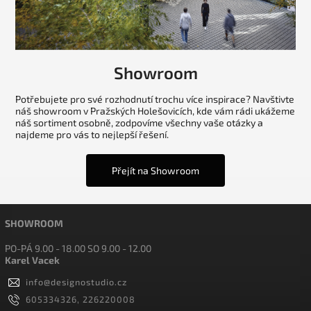
Showroom
Potřebujete pro své rozhodnutí trochu více inspirace? Navštivte
náš showroom v Pražských Holešovicích, kde vám rádi ukážeme
náš sortiment osobně, zodpovíme všechny vaše otázky a
najdeme pro vás to nejlepší řešení.
Přejít na Showroom
SHOWROOM
PO-PÁ 9.00 - 18.00 SO 9.00 - 12.00
Karel Vacek
info
@
designostudio.cz
605334326, 226220008