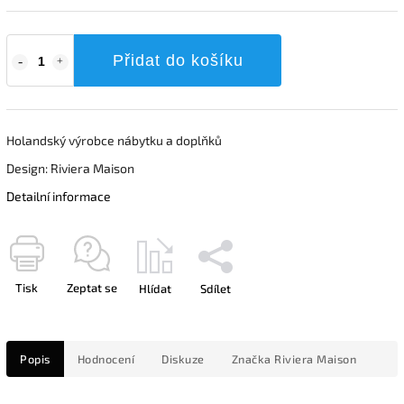
Přidat do košíku
Holandský výrobce nábytku a doplňků
Design: Riviera Maison
Detailní informace
Tisk
Zeptat se
Hlídat
Sdílet
Popis
Hodnocení
Diskuze
Značka
Riviera Maison