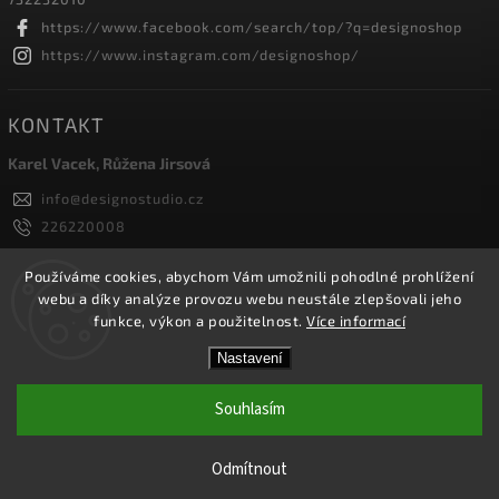
https://www.facebook.com/search/top/?q=designoshop
https://www.instagram.com/designoshop/
KONTAKT
Karel Vacek, Růžena Jirsová
info
@
designostudio.cz
226220008
605334326, 732232010
Designoshop
Používáme cookies, abychom Vám umožnili pohodlné prohlížení
webu a díky analýze provozu webu neustále zlepšovali jeho
designoshop
funkce, výkon a použitelnost.
Více informací
Nastavení
Copyright 2026
Designoshop
. Všechna práva vyhrazena.
Upravit nastavení cookies
Souhlasím
Vytvořil
Shoptet
| Design
Shoptak.cz.
Odmítnout