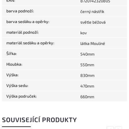
EAN
:
8720142320805
barva podnoží
:
černý nástřik
barva sedáku a opěrky
:
světle béžová
materiál podnoží
:
kov
materiál sedáku a opěrky
:
látka Mouliné
Šířka
:
540mm
Hloubka
:
550mm
Výška
:
830mm
Výška sedu
:
470mm
Výška područek
:
660mm
SOUVISEJÍCÍ PRODUKTY