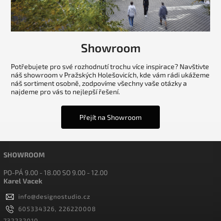
Showroom
Potřebujete pro své rozhodnutí trochu více inspirace? Navštivte
náš showroom v Pražských Holešovicích, kde vám rádi ukážeme
náš sortiment osobně, zodpovíme všechny vaše otázky a
najdeme pro vás to nejlepší řešení.
Přejít na Showroom
SHOWROOM
PO-PÁ 9.00 - 18.00 SO 9.00 - 12.00
Karel Vacek
info
@
designostudio.cz
605334326, 226220008
732232010