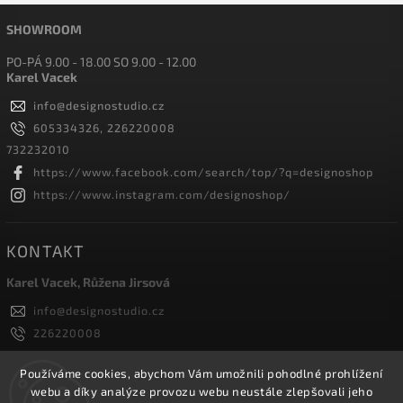
SHOWROOM
PO-PÁ 9.00 - 18.00 SO 9.00 - 12.00
Karel Vacek
info
@
designostudio.cz
605334326, 226220008
732232010
https://www.facebook.com/search/top/?q=designoshop
https://www.instagram.com/designoshop/
KONTAKT
Karel Vacek, Růžena Jirsová
info
@
designostudio.cz
226220008
605334326, 732232010
Designoshop
Používáme cookies, abychom Vám umožnili pohodlné prohlížení
webu a díky analýze provozu webu neustále zlepšovali jeho
designoshop