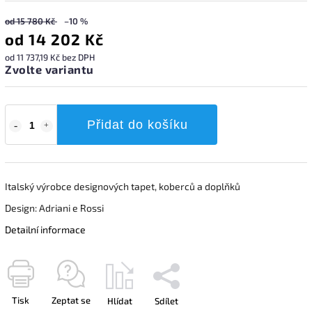
od 15 780 Kč
–10 %
od
14 202 Kč
od
11 737,19 Kč
bez DPH
Zvolte variantu
Přidat do košíku
Italský výrobce designových tapet, koberců a doplňků
Design: Adriani e Rossi
Detailní informace
Tisk
Zeptat se
Hlídat
Sdílet