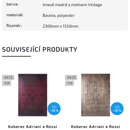
barva
:
tmavě modrá s motivem Vintage
materiál
:
Bavlna, polyester
Rozměr
:
2300mm x 1550mm
SOUVISEJÍCÍ PRODUKTY
AKCE
AKCE
TIP
TIP
OD
OD
–10 %
–10 %
Koberec Adriani e Rossi
Koberec Adriani e Rossi