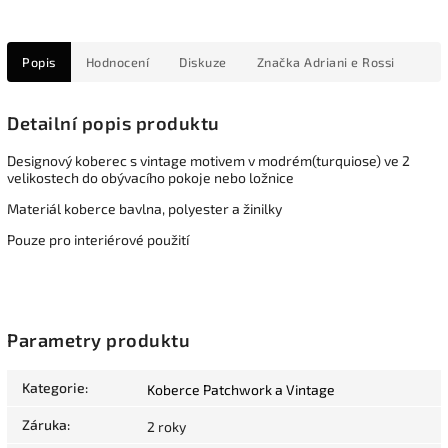
Popis
Hodnocení
Diskuze
Značka
Adriani e Rossi
Detailní popis produktu
Designový koberec s vintage motivem v modrém(turquiose) ve 2
velikostech do obývacího pokoje nebo ložnice
Materiál koberce bavlna, polyester a žinilky
Pouze pro interiérové použití
Parametry produktu
Kategorie
:
Koberce Patchwork a Vintage
Záruka
:
2 roky