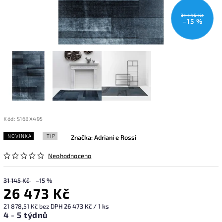
31 145 Kč
–15 %
Kód:
S168X495
NOVINKA
TIP
Značka:
Adriani e Rossi
Neohodnoceno
31 145 Kč
–15 %
26 473 Kč
21 878,51 Kč bez DPH
26 473 Kč / 1 ks
4 - 5 týdnů