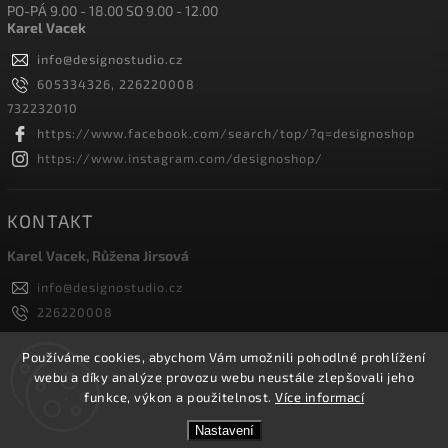
PO-PÁ 9.00 - 18.00 SO 9.00 - 12.00
Karel Vacek
info
@
designostudio.cz
605334326, 226220008
732232010
https://www.facebook.com/search/top/?q=designoshop
https://www.instagram.com/designoshop/
KONTAKT
Karel Vacek, Růžena Jirsová
info
@
designostudio.cz
226220008
605334326, 732232010
Designoshop
Používáme cookies, abychom Vám umožnili pohodlné prohlížení
webu a díky analýze provozu webu neustále zlepšovali jeho
designoshop
funkce, výkon a použitelnost.
Více informací
Nastavení
Copyright 2026
Designoshop
. Všechna práva vyhrazena.