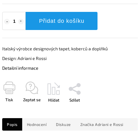
Přidat do košíku
Italský výrobce designových tapet, koberců a doplňků
Design: Adriani e Rossi
Detailní informace
Tisk
Zeptat se
Hlídat
Sdílet
Popis
Hodnocení
Diskuze
Značka
Adriani e Rossi