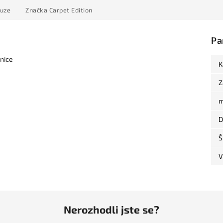
kuze
Značka
Carpet Edition
Pa
nice
K
Z
m
D
Š
V
Nerozhodli jste se?