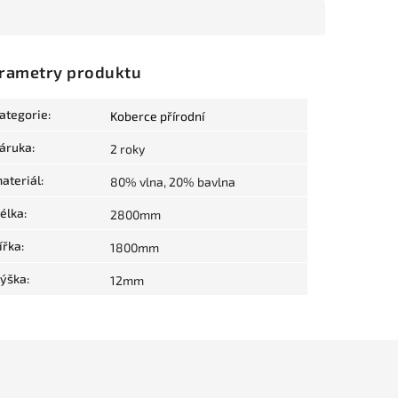
rametry produktu
ategorie
:
Koberce přírodní
áruka
:
2 roky
ateriál
:
80% vlna, 20% bavlna
élka
:
2800mm
ířka
:
1800mm
ýška
:
12mm