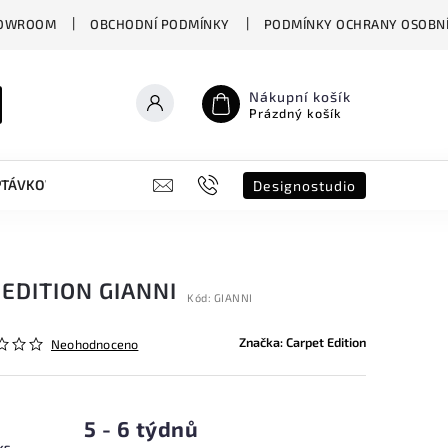
OWROOM
OBCHODNÍ PODMÍNKY
PODMÍNKY OCHRANY OSOBNÍ
Nákupní košík
Prázdný košík
PTÁVKOVÝ FORMULÁŘ
B2B
SHOWROOM
DESIGNO ST
Designostudio
EDITION GIANNI
Kód:
GIANNI
Značka:
Carpet Edition
Neohodnoceno
5 - 6 týdnů
ks