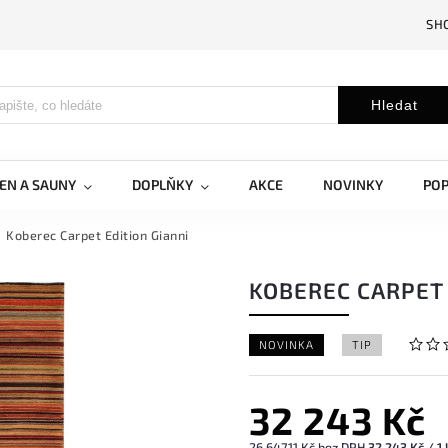
SH
Hledat
EN A SAUNY
DOPLŇKY
AKCE
NOVINKY
PO
Koberec Carpet Edition Gianni
KOBEREC CARPET 
NOVINKA
TIP
32 243 Kč
26 647,11 Kč bez DPH
32 243 Kč / 1 