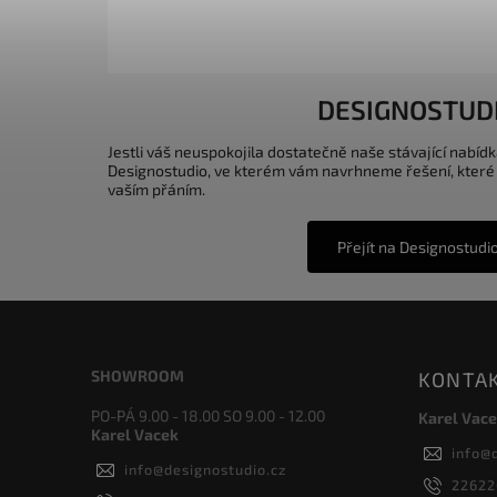
DESIGNOSTUD
Jestli váš neuspokojila dostatečně naše stávající nabídk
Designostudio, ve kterém vám navrhneme řešení, které
vaším přáním.
Přejít na Designostudi
SHOWROOM
KONTA
PO-PÁ 9.00 - 18.00 SO 9.00 - 12.00
Karel Vace
Karel Vacek
info
@
info
@
designostudio.cz
2262