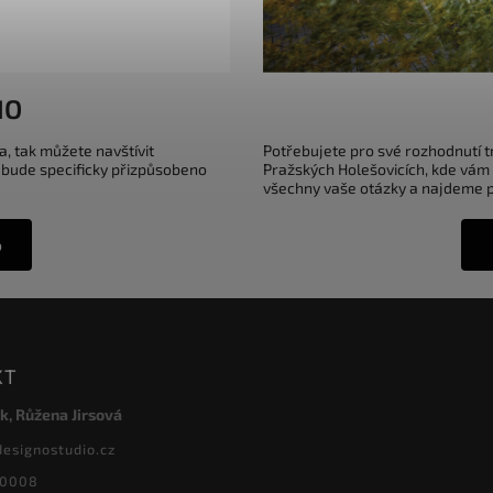
IO
a, tak můžete navštívit
Potřebujete pro své rozhodnutí 
 bude specificky přizpůsobeno
Pražských Holešovicích, kde vám
všechny vaše otázky a najdeme pr
o
KT
k, Růžena Jirsová
designostudio.cz
20008