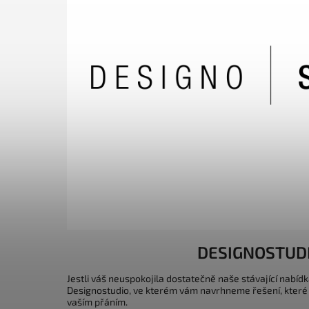
DESIGNOSTUD
Jestli váš neuspokojila dostatečně naše stávající nabídk
Designostudio, ve kterém vám navrhneme řešení, které
vaším přáním.