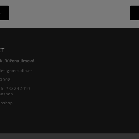
o
KT
k, Růžena Jirsová
designostudio.cz
20008
6, 732232010
noshop
noshop