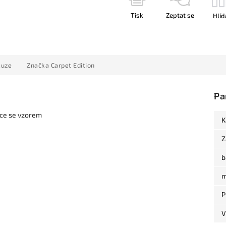
Tisk
Zeptat se
Hlíd
kuze
Značka
Carpet Edition
Pa
ice se vzorem
K
Z
b
m
P
V