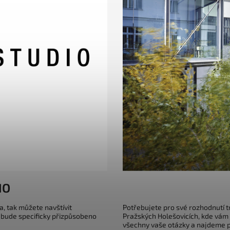
IO
a, tak můžete navštívit
Potřebujete pro své rozhodnutí 
 bude specificky přizpůsobeno
Pražských Holešovicích, kde vám
všechny vaše otázky a najdeme pr