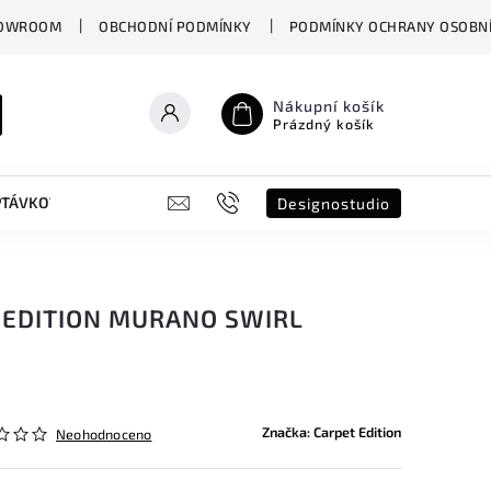
OWROOM
OBCHODNÍ PODMÍNKY
PODMÍNKY OCHRANY OSOBNÍ
Nákupní košík
Prázdný košík
PTÁVKOVÝ FORMULÁŘ
B2B
SHOWROOM
DESIGNO ST
Designostudio
 EDITION MURANO SWIRL
Značka:
Carpet Edition
Neohodnoceno