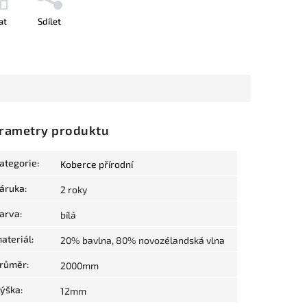
at
Sdílet
rametry produktu
ategorie
:
Koberce přírodní
áruka
:
2 roky
arva
:
bílá
ateriál
:
20% bavlna, 80% novozélandská vlna
růměr
:
2000mm
ýška
:
12mm