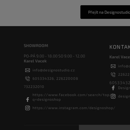
Přejít na Designostudi
SHOWROOM
KONTA
PO-PÁ 9.00 - 18.00 SO 9.00 - 12.00
Karel Vace
Karel Vacek
info
@
info
@
designostudio.cz
2262
605334326, 226220008
60533432
732232010
Desig
https://www.facebook.com/search/top/?
desig
q=designoshop
https://www.instagram.com/designoshop/