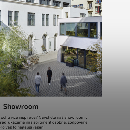
Showroom
trochu více inspirace? Navštivte náš showroom v
 rádi ukážeme náš sortiment osobně, zodpovíme
o vás to nejlepší řešení.