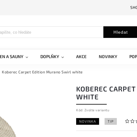
SH
Hledat
EN A SAUNY
DOPLŇKY
AKCE
NOVINKY
PO
Koberec Carpet Edition Murano Swirl white
KOBEREC CARPET
WHITE
Kód:
Zvolte variantu
NOVINKA
TIP