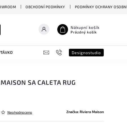
OWROOM
OBCHODNÍ PODMÍNKY
PODMÍNKY OCHRANY OSOBNÍ
Nákupní košík
Prázdný košík
PTÁVKOVÝ FORMULÁŘ
B2B
SHOWROOM
DESIGNO ST
Designostudio
 MAISON SA CALETA RUG
Značka:
Riviera Maison
Neohodnoceno