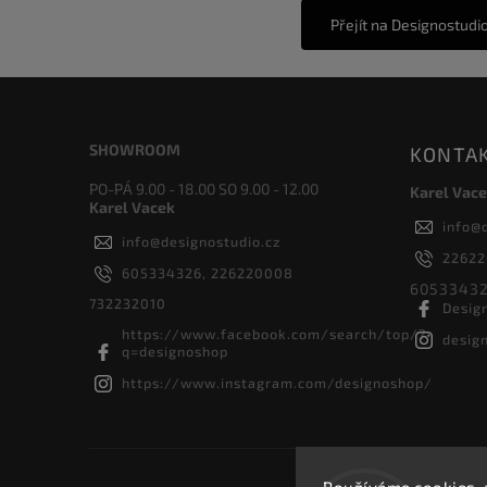
Přejít na Designostudi
SHOWROOM
KONTA
PO-PÁ 9.00 - 18.00 SO 9.00 - 12.00
Karel Vace
Karel Vacek
info
@
info
@
designostudio.cz
2262
605334326, 226220008
60533432
732232010
Desig
https://www.facebook.com/search/top/?
desig
q=designoshop
https://www.instagram.com/designoshop/