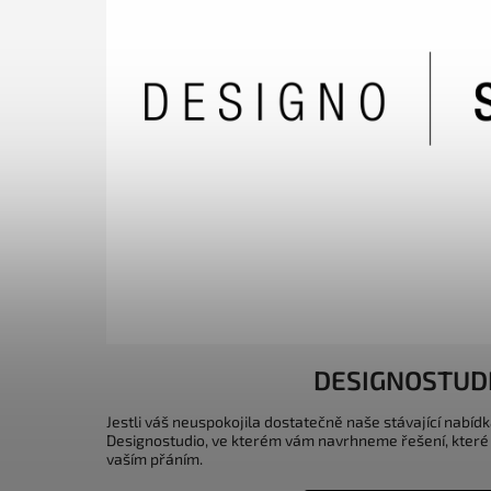
DESIGNOSTUD
Jestli váš neuspokojila dostatečně naše stávající nabídk
Designostudio, ve kterém vám navrhneme řešení, které
vaším přáním.