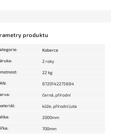
rametry produktu
ategorie
:
Koberce
áruka
:
2 roky
motnost
:
22 kg
AN
:
8720142275884
arva
:
černá, přírodní
ateriál
:
kůže, přírodní juta
élka
:
2000mm
ířka
:
700mm