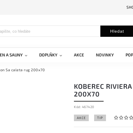
SH
Hledat
EN A SAUNY
DOPLŇKY
AKCE
NOVINKY
PO
son Sa caleta rug 200x70
KOBEREC RIVIERA
200X70
Kód:
467420
AKCE
TIP