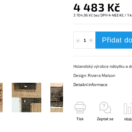
4 483 Kč
3 704,96 Kč bez DPH
4 483 Kč / 1 
Přidat d
Holandský výrobce nábytku a d
Design: Riviera Maison
Detailní informace
Tisk
Zeptat se
Hlíd