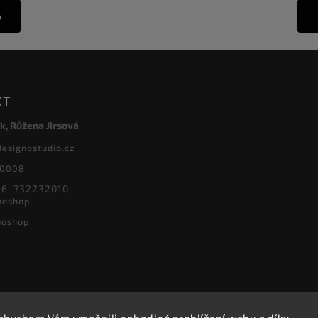
o
KT
k, Růžena Jirsová
designostudio.cz
20008
6, 732232010
noshop
noshop