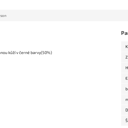
ison
Pa
K
anou kůží v černé barvy(50%)
Z
H
E
b
m
D
Š