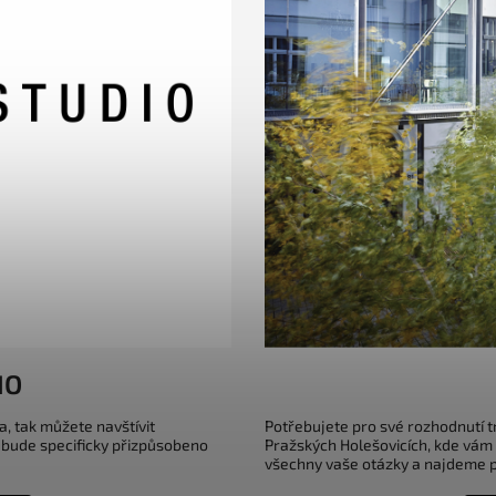
IO
a, tak můžete navštívit
Potřebujete pro své rozhodnutí 
 bude specificky přizpůsobeno
Pražských Holešovicích, kde vám
všechny vaše otázky a najdeme pr