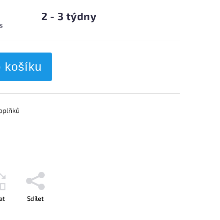
2 - 3 týdny
ks
o košíku
oplňků
at
Sdílet